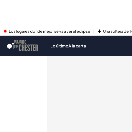
Los lugares donde mejor se va a ver el eclipse
Una soltera de '
Lo último
A la carta