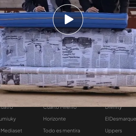
uiere dedicar lo recaudado con el Chester
on Risto Mejide. ¡
Participa
!
Temporada 2
tivo
Programas
Más de Medi
 entradas
First Dates
Mediaset Infi
y regalos
En boca de todos
Telecinco
Cuatro
Cuarto Milenio
Divinity
Iumiuky
Horizonte
ElDesmarqu
 Mediaset
Todo es mentira
Uppers