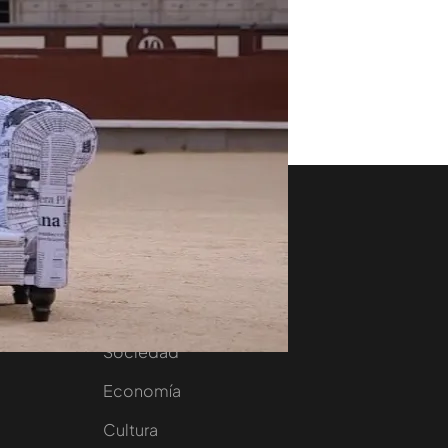
aset
Noticias Cuatro
nity
Nacional
Internacional
Sociedad
e
Economía
Cultura