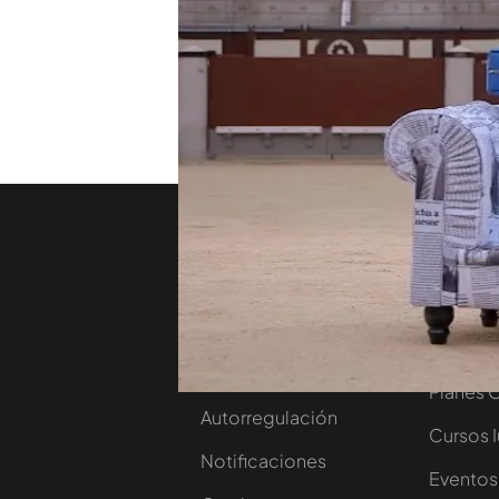
a la que Paco Marhuenda q
sobre el que ha charlado c
TEMAS
Viajando con Chester
Nosotros
Corpora
Contacta
Comprar
Trabaja en nuestro
Ofertas 
grupo
Planes 
Autorregulación
Cursos 
Notificaciones
Eventos