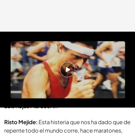
Cuatro.com
08 JUN 2014 - 22:30h.
Compartir
Risto Mejide:
¿Tú corres?
Luis Rojas Marcos:
Sí.
Risto Mejide:
Esta histeria que nos ha dado que de
repente todo el mundo corre, hace maratones,