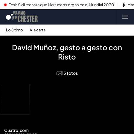
Tesh Sidi rechaza que Marruecos organice el Mundial 2030
Mar
Lo último
A la carta
David Muñoz, gesto a gesto con
Risto
13 fotos
Cuatro.com