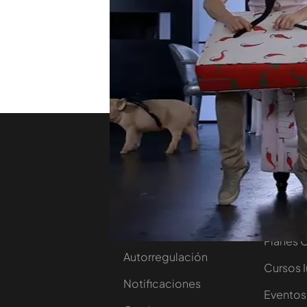
dedicar lo recaudado con 
Mejide.
¡Participa!
TEMAS
Viajando con Chester
Nosotros
Corpora
Contacta
Comprar
Trabaja en nuestro
Ofertas 
grupo
Planes 
Autorregulación
Cursos 
Notificaciones
Eventos