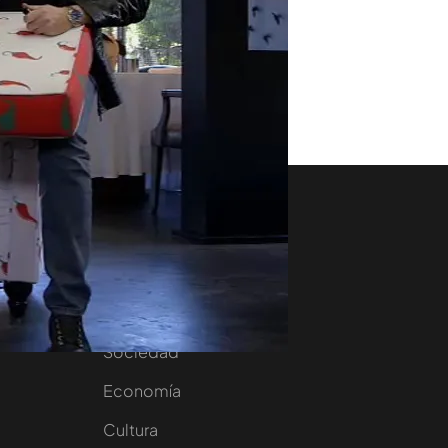
aset
Noticias Cuatro
nity
Nacional
Internacional
Sociedad
e
Economía
Cultura