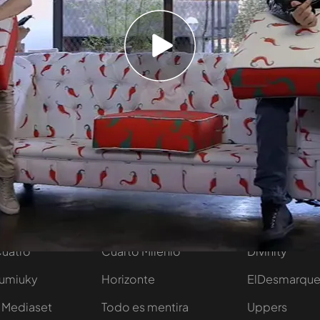
el Chester sobre el que ha charlado con Risto
Temporada 2
tivo
Programas
Más de Medi
 entradas
First Dates
Mediaset Infi
y regalos
En boca de todos
Telecinco
Cuatro
Cuarto Milenio
Divinity
Iumiuky
Horizonte
ElDesmarqu
 Mediaset
Todo es mentira
Uppers