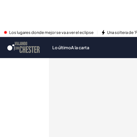
Los lugares donde mejor se va a ver el eclipse
Una soltera de '
Lo último
A la carta