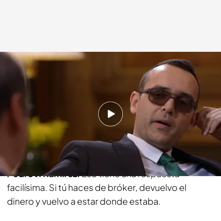
Cuatro.com
18 MAY 2014 - 22:45h.
Compartir
Risto:
¿Te han pagado una pasta?
Pedro J. Ramírez:
Eso tiene una respuesta
facilísima. Si tú haces de bróker, devuelvo el
dinero y vuelvo a estar donde estaba.