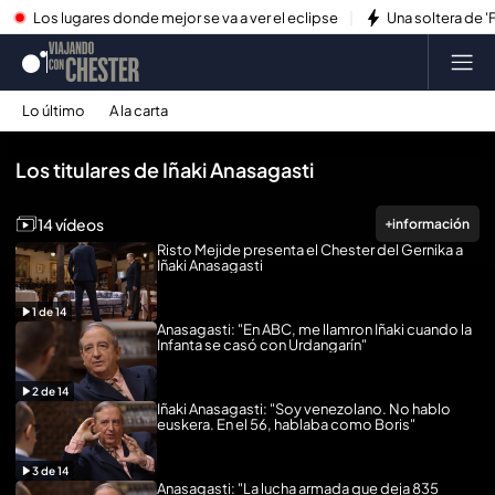
Los lugares donde mejor se va a ver el eclipse
Una soltera de '
Lo último
A la carta
Reproducir todo
Los titulares de Iñaki Anasagasti
14 vídeos
información
Risto Mejide presenta el Chester del Gernika a
Iñaki Anasagasti
1
de
14
Anasagasti: "En ABC, me llamron Iñaki cuando la
Infanta se casó con Urdangarín"
2
de
14
Iñaki Anasagasti: "Soy venezolano. No hablo
euskera. En el 56, hablaba como Boris"
3
de
14
Anasagasti: "La lucha armada que deja 835