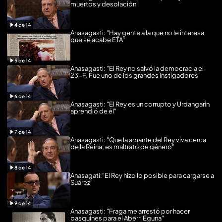
muertos y desolación"
4
de
14
Anasagasti: "Hay gente a la que no le interesa
que se acabe ETA"
5
de
14
Anasagasti: "El Rey no salvó la democracia el
23-F. Fue uno de los grandes instigadores"
6
de
14
Anasagasti: "El Rey es un corrupto y Urdangarín
aprendió de él"
7
de
14
Anasagasti: "Que la amante del Rey viva cerca
de la Reina, es maltrato de género"
8
de
14
Anasagati:"El Rey hizo lo posible para cargarse a
Suárez"
9
de
14
Anasagasti: "Fraga me arrestó por hacer
pasquines para el Aberri Eguna"