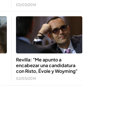
02/03/2014
Revilla: "Me apunto a
encabezar una candidatura
con Risto, Évole y Woyming"
02/03/2014