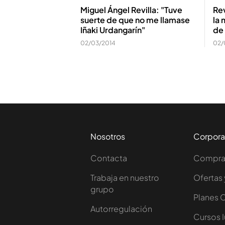
Miguel Ángel Revilla: "Tuve
Rev
suerte de que no me llamase
la 
Iñaki Urdangarín"
de
02/03/2014
02/
Nosotros
Corpora
Contacta
Comprar
Trabaja en nuestro
Ofertas 
grupo
Planes 
Autorregulación
Cursos 