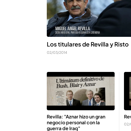
Los titulares de Revilla y Risto
02/03/2014
Revilla: "Aznar hizo un gran
Rev
negocio personal con la
02/
guerra de Iraq"