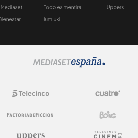
 Mediaset
Todo es mentira
Uppers
Bienestar
Iumiuki