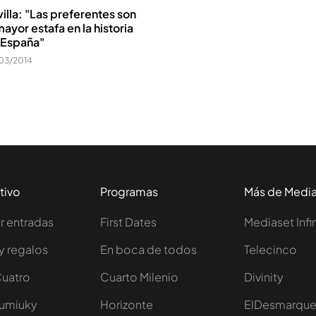
illa: "Las preferentes son
mayor estafa en la historia
 España"
03/2014
tivo
Programas
Más de Medi
 entradas
First Dates
Mediaset Infi
y regalos
En boca de todos
Telecinco
Cuatro
Cuarto Milenio
Divinity
Iumiuky
Horizonte
ElDesmarqu