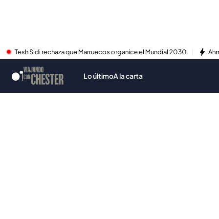
Tesh Sidi rechaza que Marruecos organice el Mundial 2030
Ahm
Lo último
A la carta