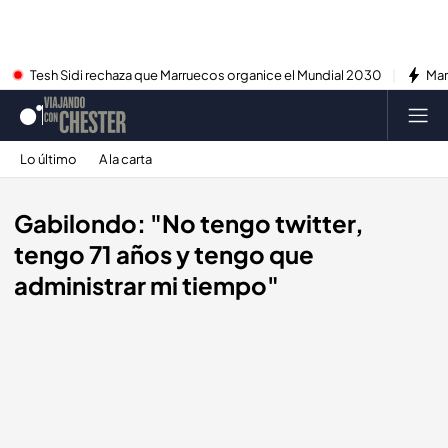
Tesh Sidi rechaza que Marruecos organice el Mundial 2030
Mar
Lo último
A la carta
Gabilondo: "No tengo twitter,
tengo 71 años y tengo que
administrar mi tiempo"