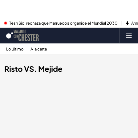
Tesh Sidi rechaza que Marruecos organice el Mundial 2030
Ahm
Lo último
A la carta
Risto VS. Mejide