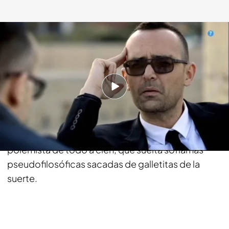
cuatro.com
12 MAY 2014 - 14:50h.
Compartir
Risto Mejide va a dedicar la segunda temporada
de 'Viajando con Chester' a destrozar a un
polemista de todo a cien, que suelta soflamas
pseudofilosóficas sacadas de galletitas de la
suerte.