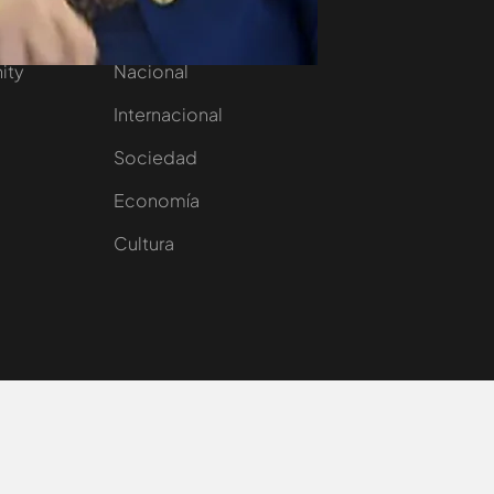
aset
Noticias Cuatro
nity
Nacional
Internacional
Sociedad
e
Economía
Cultura