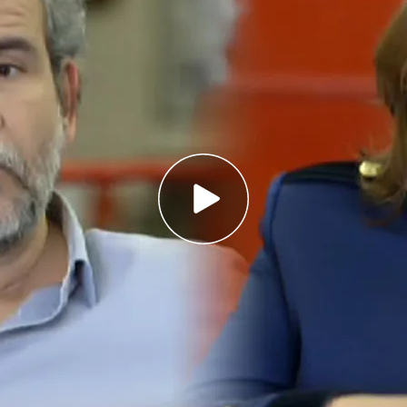
os jueces pueden detener al alcalde de Caracas y
una huelga decías que se estaba violando la
regunta Pepa Bueno a Willy Toledo. La
chester junto al actor, y charlarán sobre
rtad de expresión. La nueva temporada de
anca este domingo 12 de abril.
Promos