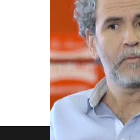
Compartir
"¿Por qué los policías y l
cuando te ocurrió a ti en 
libertad de expresión?", p
periodista se sienta en el 
Venezuela, justicia y libe
'Viajando con chester' arr
TEMAS
Viajando con Chester