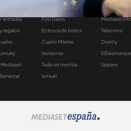
tivo
Programas
Más de Medi
 entradas
First Dates
Mediaset Infi
y regalos
En boca de todos
Telecinco
Cuatro
Cuarto Milenio
Divinity
Iumiuky
Horizonte
ElDesmarqu
 Mediaset
Todo es mentira
Uppers
Bienestar
Iumiuki