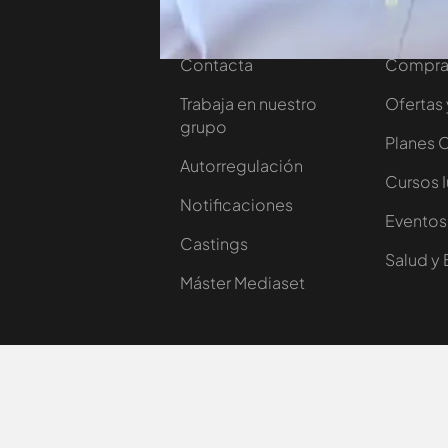
Nosotros
Corpora
Contacta
Comprar
Trabaja en nuestro
Ofertas 
grupo
Planes 
Autorregulación
Cursos 
Notificaciones
Eventos
Castings
Salud y 
Máster Mediaset