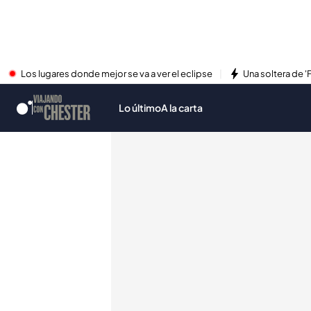
Los lugares donde mejor se va a ver el eclipse
Una soltera de '
Lo último
A la carta