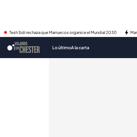
Tesh Sidi rechaza que Marruecos organice el Mundial 2030
Mar
Lo último
A la carta