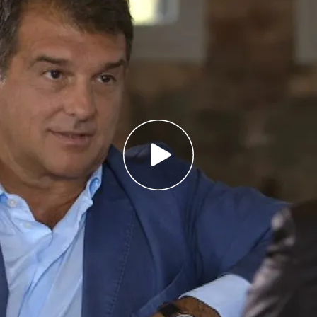
 Club Barcelona, se sienta en el sofá más
manas antes de las elecciones a la presidencia
guero riojano Álvaro Palacios charlará con Pepa
. Domingo a las 21.30 h. en Cuatro
Promos
tivo
Programas
Más de Medi