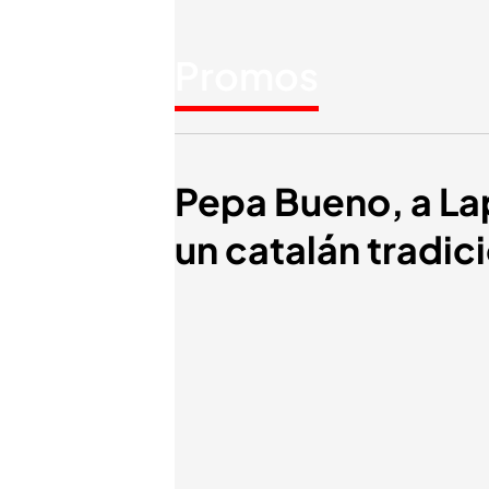
Promos
Pepa Bueno, a La
un catalán tradic