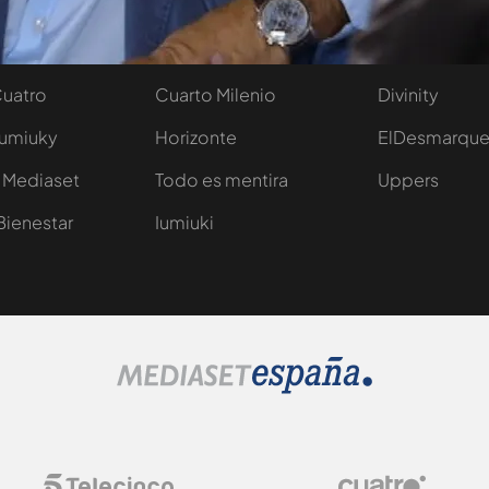
 entradas
First Dates
Mediaset Infi
y regalos
En boca de todos
Telecinco
Cuatro
Cuarto Milenio
Divinity
Iumiuky
Horizonte
ElDesmarqu
 Mediaset
Todo es mentira
Uppers
Bienestar
Iumiuki