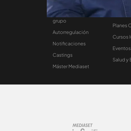
Contacta
Comprar
Trabaja en nuestro
Ofertas 
grupo
Planes 
Autorregulación
Cursos 
Notificaciones
Eventos
Castings
Salud y 
Máster Mediaset