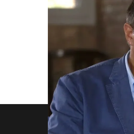
Compartir
El expresidente del Fútbol
famoso de la televisión se
del club. Además, el bode
sobre el aire snob del vino
TEMAS
Viajando con Chester
Nosotros
Corpora