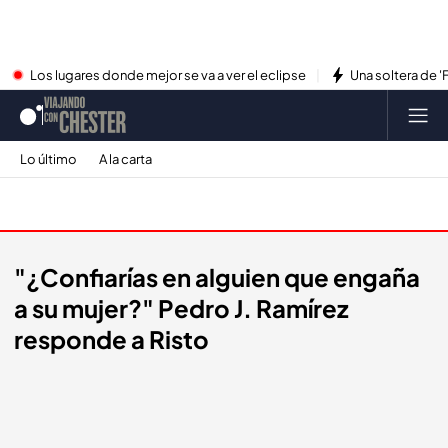
Los lugares donde mejor se va a ver el eclipse
Una soltera de '
Lo último
A la carta
Promos
"¿Confiarías en alguien que engaña
a su mujer?" Pedro J. Ramírez
responde a Risto