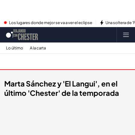
Los lugares donde mejor se va a ver el eclipse
Una soltera de '
Lo último
A la carta
Promos
Marta Sánchez y 'El Langui', en el
último 'Chester' de la temporada