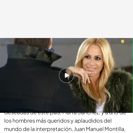
cuatro.com
18 DIC 2014 - 16:57h.
Compartir
Para despedirse de los espectadores, Risto y
Chester han juntado a una de las estrellas más
deseadas de este país, Marta Sánchez, y a uno de
los hombres más queridos y aplaudidos del
mundo de la interpretación, Juan Manuel Montilla,