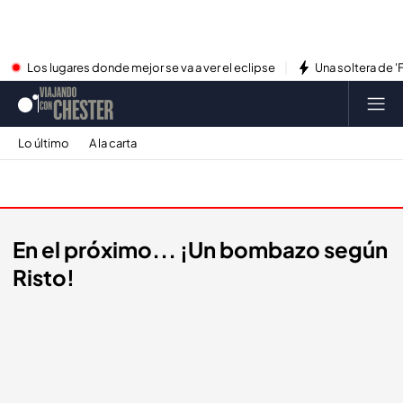
Los lugares donde mejor se va a ver el eclipse
Una soltera de '
Lo último
A la carta
Promos
En el próximo... ¡Un bombazo según
Risto!