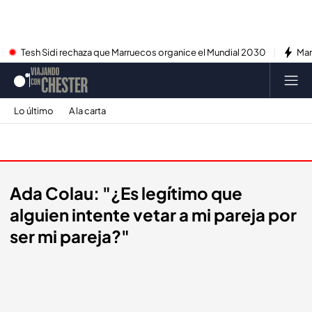
Tesh Sidi rechaza que Marruecos organice el Mundial 2030
Mar
Lo último
A la carta
Promos
Ada Colau: "¿Es legítimo que
alguien intente vetar a mi pareja por
ser mi pareja?"