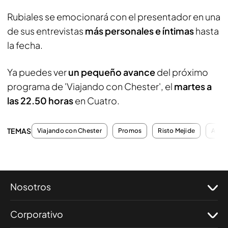
Rubiales se emocionará con el presentador en una
de sus entrevistas
más personales e íntimas
hasta
la fecha.
Ya puedes ver
un pequeño avance
del próximo
programa de 'Viajando con Chester', el
martes a
las 22.50 horas
en Cuatro.
TEMAS
Viajando con Chester
Promos
Risto Mejide
Avan
Nosotros
Corporativo