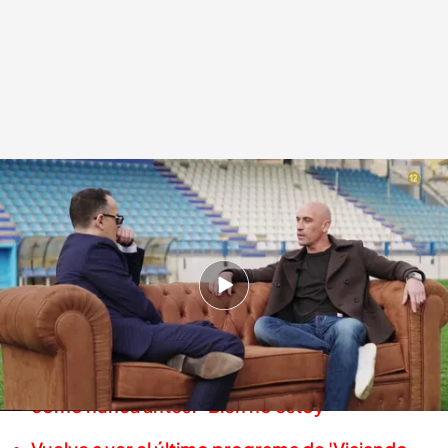
Luis Rubiales junto a Risto Mejide
Viajando con Chester
03 MAR 2023 - 13:47h.
Nuevo programa de 'Viajando con Chester', el
martes a las 22.50 horas en Cuatro
Risto Mejide se sincera con Jorge Drexler
como nunca antes: "Bien no estoy"