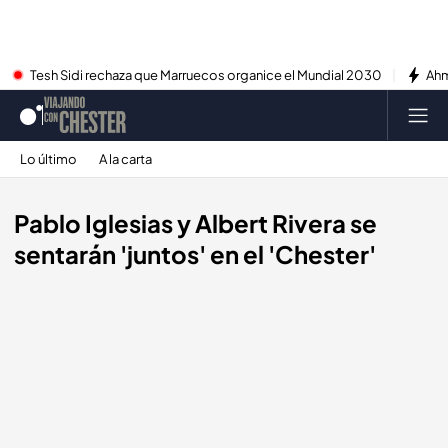
Tesh Sidi rechaza que Marruecos organice el Mundial 2030
Ahm
Lo último
A la carta
Pablo Iglesias y Albert Rivera se
sentarán 'juntos' en el 'Chester'