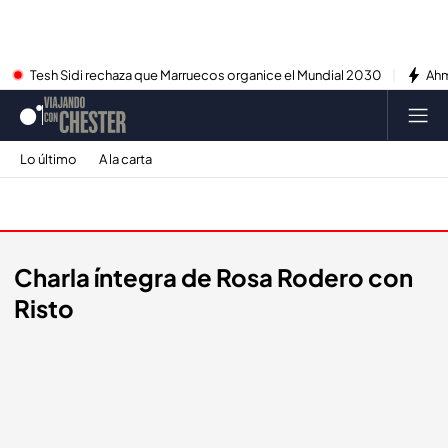
Tesh Sidi rechaza que Marruecos organice el Mundial 2030
Ahm
Lo último
A la carta
Entrevistas
Charla íntegra de Rosa Rodero con
Risto