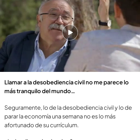
Esquerra hoy, Oriol Junquera… ¿Dime la verdad
de lo que opinas de Oriol Junqueras?
Es una persona que ha conseguido un discurso
muy útil para las ideas que defiende Esquerra
porque es un discurso tranquilo, pacífico, y es un
discurso muy pedagógico porque es repetitivo y
porque no se sale de una líneas marcadas.
Llamar a la desobediencia civil no me parece lo
más tranquilo del mundo…
Seguramente, lo de la desobediencia civil y lo de
parar la economía una semana no es lo más
afortunado de su currículum.