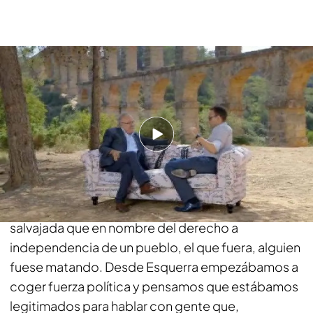
Tú has estado en uno de los episodios de tu vida
que a mí me parece más fascinante: Tu reunión
con ETA.
Es que no fue ir a reunirme con ETA como
presidente de la Generalitat. Yo en aquel
momento era presidente de Esquerra, y en
Esquerra acordamos que nos parecía una
salvajada que en nombre del derecho a
independencia de un pueblo, el que fuera, alguien
fuese matando. Desde Esquerra empezábamos a
coger fuerza política y pensamos que estábamos
legitimados para hablar con gente que,