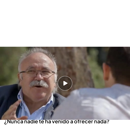
Menudo lio en el que nos ha metido Jordi Puyol…
¿tú lo sabías?
No, lo que sí había era la rumorología era de que el
pecado de Puyol hubiese sido de omisión,
mientras gente de su familia se está
aprovechando de su condición privilegiada.
¿Nunca nadie te ha venido a ofrecer nada?