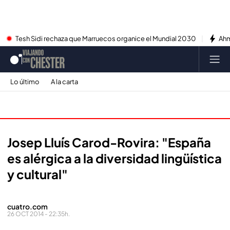
Tesh Sidi rechaza que Marruecos organice el Mundial 2030
Ahm
Lo último
A la carta
Entrevistas
Josep Lluís Carod-Rovira: "España
es alérgica a la diversidad lingüística
y cultural"
cuatro.com
26 OCT 2014 - 22:35h.