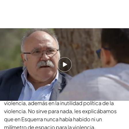
¿De qué hablasteis?
Básicamente, de la construcción europea y a
partir de aquí nosotros siempre hacíamos la
derivada antiviolencia. Les decíamos que en
Cataluña habíamos llegado donde habíamos
llegado sin disparar ni un solo tiro. Nuestro
objetivo era, no sólo en el rechazo ético de la
violencia, además en la inutilidad política de la
violencia. No sirve para nada, les explicábamos
que en Esquerra nunca había habido ni un
milímetro de espacio para la violencia.