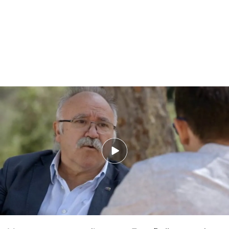
La independencia. ¿Cuéntame que va a pasar en
los próximos meses?
El problema es que han llevado a tal extremo la
‘catalanofobia’, que ahora cualquier cosa que
pudiera probar por mínima que fuera se levantaría
se levantarían diciendo: ‘¡Esto en un privilegio para
Cataluña, esto no puede ser!’. Llegan tarde.