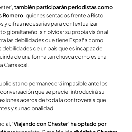
ster',
también participarán periodistas como
is Romero
, quienes sentados frente a Risto,
s y cifras necesarias para contextualizar
 gibraltareño, sin olvidar su propia visión al
tra las debilidades que tiene España como
 debilidades de un país que es incapaz de
uirida de una forma tan chusca como es una
ma Carrascal.
ublicista no permanecerá impasible ante los
conversación que se precie, introducirá su
eflexiones acerca de toda la controversia que
ntes y su nacionalidad.
cial,
'Viajando con Chester' ha optado por
ofá
protagonista. Risto Mejide
dividirá a Chester