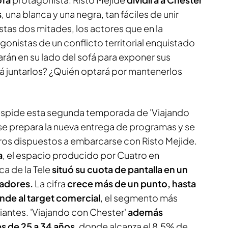
s
, una blanca y una negra, tan fáciles de unir
tas dos mitades, los actores que en la
gonistas de un conflicto territorial enquistado
rán en su lado del sofá para exponer sus
 juntarlos? ¿Quién optará por mantenerlos
 despide esta segunda temporada de 'Viajando
 se prepara la nueva entrega de programas y se
eros dispuestos a embarcarse con Risto Mejide.
a
, el espacio producido por Cuatro en
a de la Tele
situó su cuota de pantalla en un
tadores.
La cifra
crece más de un punto, hasta
iende al target comercial
, el segmento más
antes. 'Viajando con Chester'
además
s de 25 a 34 años
, donde alcanza el 8,5% de