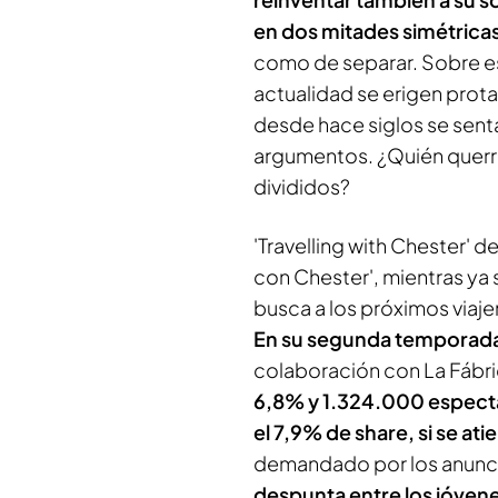
en dos mitades simétrica
como de separar. Sobre es
actualidad se erigen prota
desde hace siglos se senta
argumentos. ¿Quién querrá
divididos?
'Travelling with Chester'
con Chester', mientras ya
busca a los próximos viaj
En su segunda temporad
colaboración con La Fábric
6,8% y 1.324.000 espec
el 7,9% de share, si se at
demandado por los anunci
despunta entre los jóvene