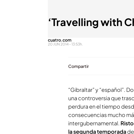
‘Travelling with C
cuatro.com
20 JUN 2014 - 13:53h.
Compartir
“Gibraltar” y “español”. D
una controversia que trasci
perdura en el tiempo desd
consecuencias mucho más 
intergubernamental.
Risto
la segunda temporada
de