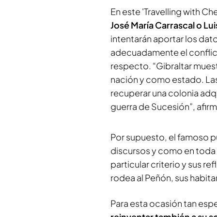
En este 'Travelling with Che
José María Carrascal o Lu
intentarán aportar los dato
adecuadamente el conflicto
respecto.
“Gibraltar mues
nación y como estado. Las
recuperar una colonia adq
guerra de Sucesión”
, afir
Por supuesto, el famoso p
discursos y como en toda 
particular criterio y sus r
rodea al Peñón, sus habita
Para esta ocasión tan espe
reinventar también a su s