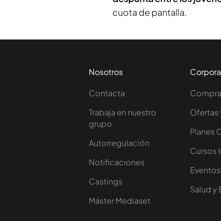
cuota de pantalla.
Nosotros
Corpora
Contacta
Comprar
Trabaja en nuestro
Ofertas 
grupo
Planes 
Autorregulación
Cursos 
Notificaciones
Eventos
Castings
Salud y 
Máster Mediaset