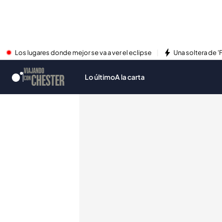
Los lugares donde mejor se va a ver el eclipse
Una soltera de '
Lo último
A la carta