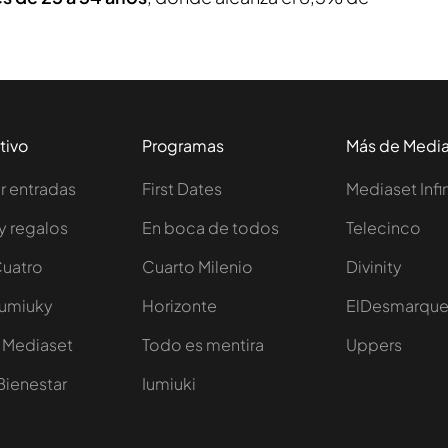
tivo
Programas
Más de Medi
 entradas
First Dates
Mediaset Infi
y regalos
En boca de todos
Telecinco
Cuatro
Cuarto Milenio
Divinity
Iumiuky
Horizonte
ElDesmarqu
 Mediaset
Todo es mentira
Uppers
Bienestar
Iumiuki