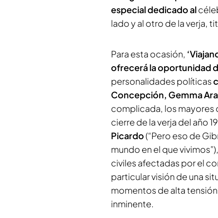
especial dedicado al
céle
lado y al otro de la verja, t
Para esta ocasión,
‘Viajan
ofrecerá la oportunidad d
personalidades políticas
c
Concepción, Gemma Ara
complicada, los mayores d
cierre de la verja del año 1
Picardo
(
“Pero eso de Gib
mundo en el que vivimos”
)
civiles afectadas por el c
particular visión de una si
momentos de alta tensión 
inminente.