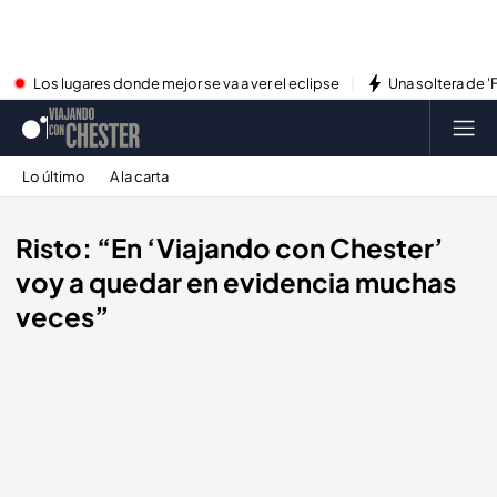
Los lugares donde mejor se va a ver el eclipse
Una soltera de '
Lo último
A la carta
Risto: “En ‘Viajando con Chester’
voy a quedar en evidencia muchas
veces”