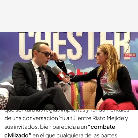
cuatro.com
20 FEB 2014 - 14:54h.
Compartir
Este chester no es un sofá cualquiera. Es mucho
más que un sofá. Es un personaje invertebrado
que sentará las reglas implícitas y fundamentales
de una conversación 'tú a tú' entre Risto Mejide y
sus invitados, bien parecida a un
“combate
civilizado”
en el que cualquiera de las partes