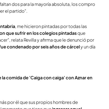
faltan dos para la mayoría absoluta, los compro
r el partido".
antabria
, me hicieron pintadas por todas las
eron que sufrir en los colegios pintadas
que
", relata Revilla y afirma que le denunció por
, fue condenado por seis años de cárcel
y un día
e la comida de 'Caiga con caiga' con Aznar en
 más por él que sus propios hombres de
 el momento que tiene que
ingresar aquel