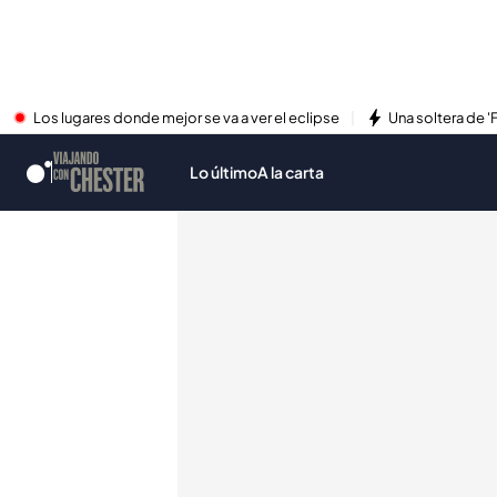
Los lugares donde mejor se va a ver el eclipse
Una soltera de '
Lo último
A la carta