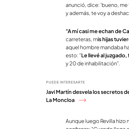
anunció, dice: 'bueno, me 
y además, te voy a deshace
"A mí casi me echan de C
carreteras, m
is hijas tuvi
aquel hombre mandaba hacer
esto: "
Le llevé al juzgado
y 20 de inhabilitación".
PUEDE INTERESARTE
Javi Martín desvela los secretos d
La Moncloa
Aunque luego Revilla hizo
confianza: "Cuando llega