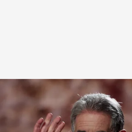
nta las presiones que sufrió al no querer pactar
cabezaba Juan Hormaechea, expresidente de