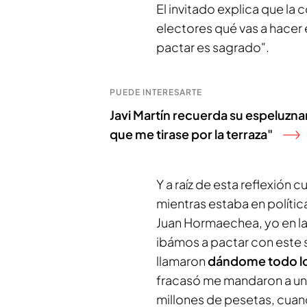
El invitado explica que la c
electores qué vas a hacer 
pactar es sagrado".
PUEDE INTERESARTE
Javi Martín recuerda su espeluzna
que me tirase por la terraza"
Y a raíz de esta reflexión
mientras estaba en política
Juan Hormaechea, yo en la
ibámos a pactar con este s
llamaron
dándome todo lo 
fracasó me mandaron a un
millones de pesetas, cuan