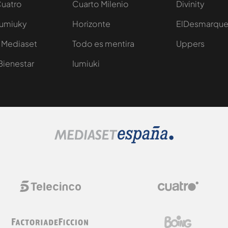
Cuatro
Cuarto Milenio
Divinity
Iumiuky
Horizonte
ElDesmarqu
 Mediaset
Todo es mentira
Uppers
Bienestar
Iumiuki