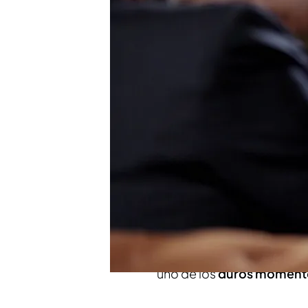
Cantabria
El invitado a 'Viajando 
que "le iba a deshacer e
Ver todos los programas
completos
Compartir
Miguel Ángel Revilla
hace c
‘Viajando con Chester’
y 
con
Risto Mejide
para dar 
uno de los
duros momen