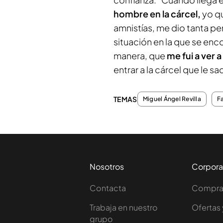
hombre en la cárcel,
yo qu
amnistías, me dio tanta pe
situación en la que se en
manera, que
me fui a ver 
entrar a la cárcel que le sa
TEMAS
Miguel Ángel Revilla
F
Nosotros
Corpora
Contacta
Comprar
Trabaja en nuestro
Ofertas 
grupo