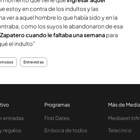
e estoy en contra de los indultos y las
na ver a aquel hombre lo que había sido y en la
contraba, como los suyos le abandonaron de esa
a Zapatero cuando le faltaba una semana
para
qué el indulto"
amosos
Entrevistas
tivo
Programas
Más de Medi
 entradas
First Dates
Mediaset Infi
y regalos
En boca de todos
Telecinco