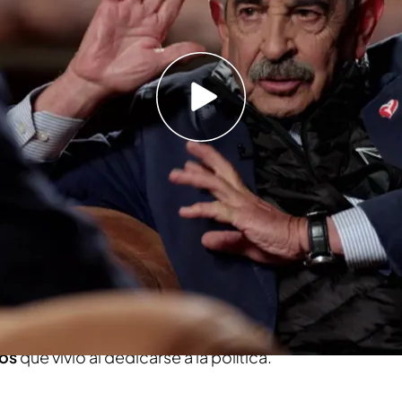
con Chester' afirma que esta persona le advirtió
l partido"
 de 'Viajando con Chester', online y
asi diez años fue invitado, por primera vez, al
ahora, es la tercera vez que se sienta en el sofá
su entrevista más sincera, en la que ha contado
tos
que vivió al dedicarse a la política.