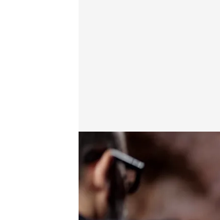
'Viajando con Chester'.
Viajando con Chester
08 NOV 2023 - 23:09h.
Miguel Ángel Revilla cue
con el partido que en