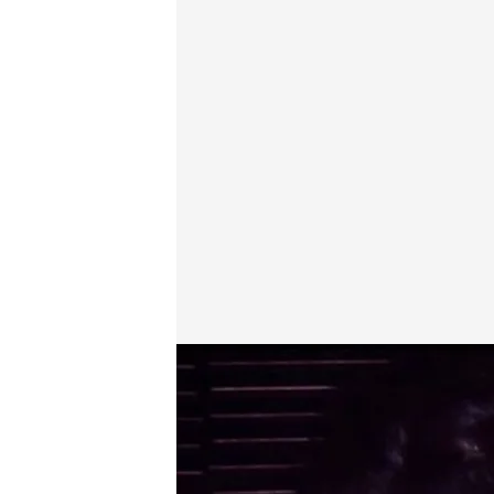
Javier Rigau y Gina Lollobrigida.
Viajando con Chester
11 ABR 2023 - 23:15h.