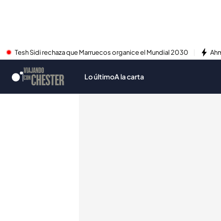
Tesh Sidi rechaza que Marruecos organice el Mundial 2030
Ahm
Lo último
A la carta