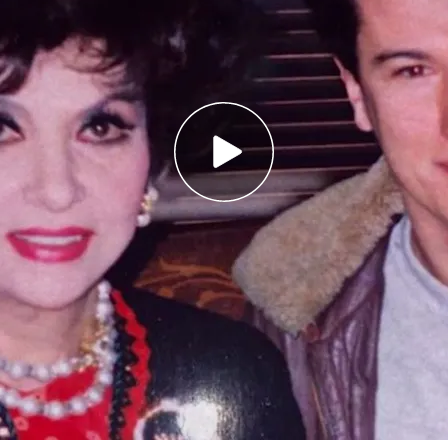
te décadas con Gina Lollobrigida cuenta cómo
ncuentros
o con Chester' recuerda el dolor que pasaron
e la relación con la italiana
r: especial de las parejas con diferencia de
e en Cuatro: Javier Rigau, Pilar Rahola, Pelayo
o
en ‘Viajando con Chester’
para hablar de la
lo que ha pasado él durante todos los años que
ma
actriz Gina Lollobrigida
.