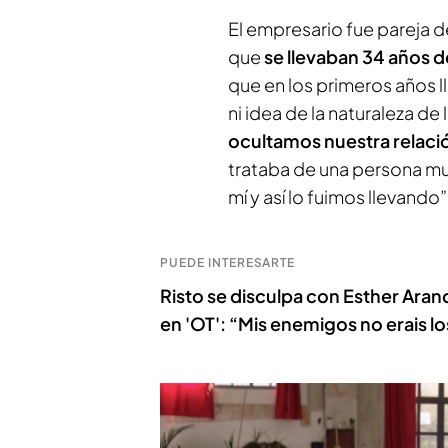
El empresario fue pareja 
que
se llevaban 34 años d
que en los primeros años l
ni idea de la naturaleza de
ocultamos nuestra relaci
trataba de una persona mu
mí y así lo fuimos llevando”
PUEDE INTERESARTE
Risto se disculpa con Esther Ara
en 'OT': “Mis enemigos no erais l