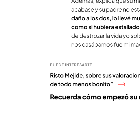
Además, explica que su mad
acabase y su padre no est
daño a los dos, lo llevé 
como si hubiera estallad
de destrozar la vida yo so
nos casábamos fue mi ma
PUEDE INTERESARTE
Risto Mejide, sobre sus valoracio
de todo menos bonito”
Recuerda cómo empezó su re