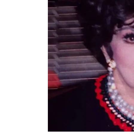
El que estuviera duran
fueron sus primeros e
El invitado de 'Viajand
sus padres al enterarse d
Ver 'Viajando con Cheste
edad' (11/04/2023) onlin
Díaz y Melani Olivares
Compartir
Javier Rigau
se ha sentad
diferencia de edad y por 
estuvo con la conocidísi