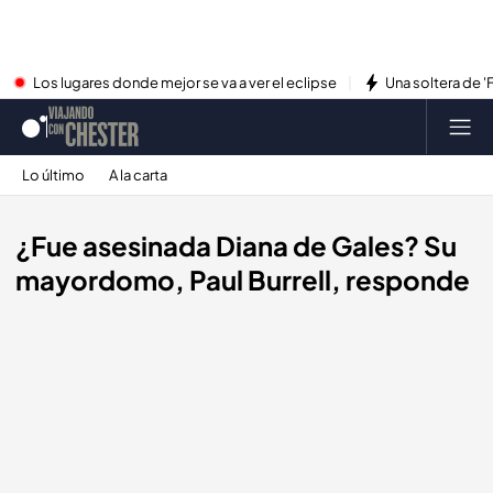
Los lugares donde mejor se va a ver el eclipse
Una soltera de '
Lo último
A la carta
¿Fue asesinada Diana de Gales? Su
mayordomo, Paul Burrell, responde