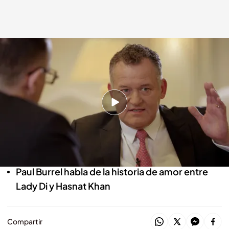
Paul Burrel
Viajando con Chester
28 FEB 2023 - 23:44h.
Actualizado 01 MAR 2023 - 11:34h.
"No creo ni por un minuto que la mataran",
asegura
Paul Burrel fue el mayordomo de Lady Di
Paul Burrel habla de la historia de amor entre
Lady Di y Hasnat Khan
Compartir