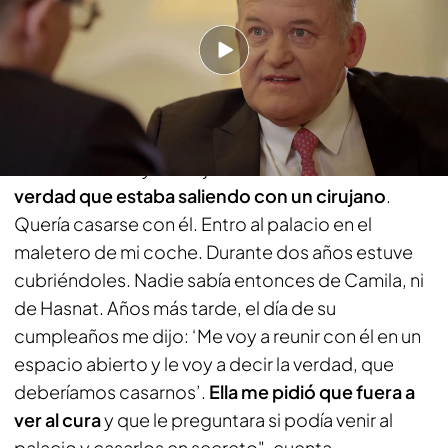
El motivo por el que Paul Burrell fue a juicio
contra el grupo empresarial que edita el 'Daily
Mirror'
Paul Brunel
también habla de la relación entre
Diana de Gales y el cirujano
Hasnat
Khan. "
Es
verdad que estaba saliendo con un cirujano
.
Quería casarse con él. Entro al palacio en el
maletero de mi coche. Durante dos años estuve
cubriéndoles. Nadie sabía entonces de Camila, ni
de Hasnat. Años más tarde, el día de su
cumpleaños me dijo: ‘Me voy a reunir con él en un
espacio abierto y le voy a decir la verdad, que
deberíamos casarnos’.
Ella me pidió que fuera a
ver al cura
y que le preguntara si podía venir al
palacio y casarlos en secreto", cuenta.