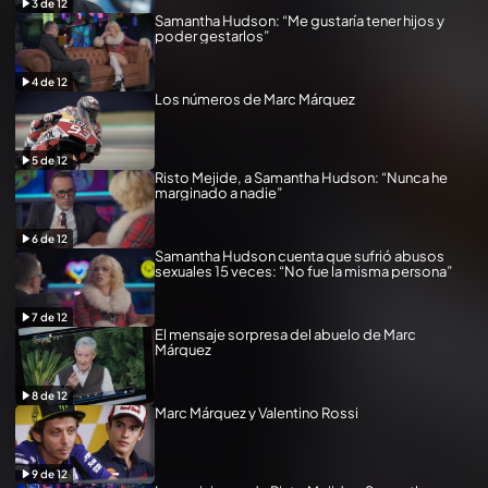
3
de
12
Samantha Hudson: “Me gustaría tener hijos y
poder gestarlos”
4
de
12
Los números de Marc Márquez
5
de
12
Risto Mejide, a Samantha Hudson: “Nunca he
marginado a nadie”
6
de
12
Samantha Hudson cuenta que sufrió abusos
sexuales 15 veces: “No fue la misma persona”
7
de
12
El mensaje sorpresa del abuelo de Marc
Márquez
8
de
12
Marc Márquez y Valentino Rossi
9
de
12