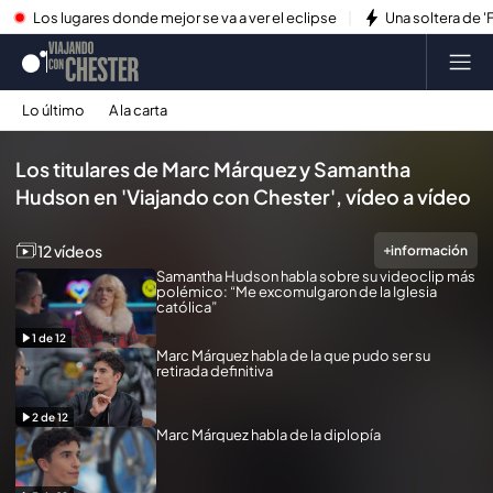
Los lugares donde mejor se va a ver el eclipse
Una soltera de '
Lo último
A la carta
Reproducir todo
Los titulares de Marc Márquez y Samantha
Hudson en 'Viajando con Chester', vídeo a vídeo
12 vídeos
información
Samantha Hudson habla sobre su videoclip más
polémico: “Me excomulgaron de la Iglesia
católica”
1
de
12
Marc Márquez habla de la que pudo ser su
retirada definitiva
2
de
12
Marc Márquez habla de la diplopía