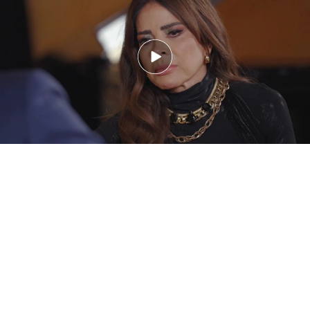
A pesar de todo, la cantante terminaba su
entrevista con la fuerza que la caracteriza
asegurando que se había recompuesto, que había
resurgido, que había "sobrevivido" y que
volvería
a repetirlo todo
para hoy en día poder disfrutar de
sus tres hijos.