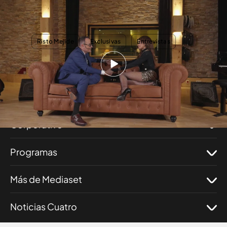
Gloria Trevi, sobre el pasado: "Me quedo con el dolor pero también con el
recuerdo de mi hija"
TEMAS
Risto Mejide
Exclusivas
Entrevistas
Nosotros
Corporativo
Programas
Más de Mediaset
Noticias Cuatro