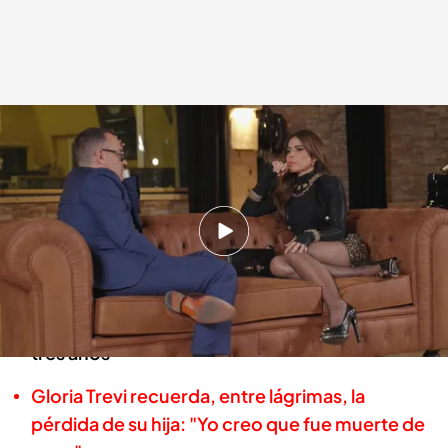
Gloria Trevi detalla cómo fue su paso por prisión: "Tenía mi lealtad en las
personas equivocadas"
Viajando con Chester
Yaiza Trapote
01 FEB 2023 - 00:37h.
Ver 'Viajando con Chester' (31/01/2023) online
en Cuatro: Sandro Rosell y Gloria Trevi
Gloria Trevi estuvo en una cárcel de Brasil casi
tres años
Gloria Trevi recuerda, entre lágrimas, la
pérdida de su hija: "Yo creo que fue muerte de