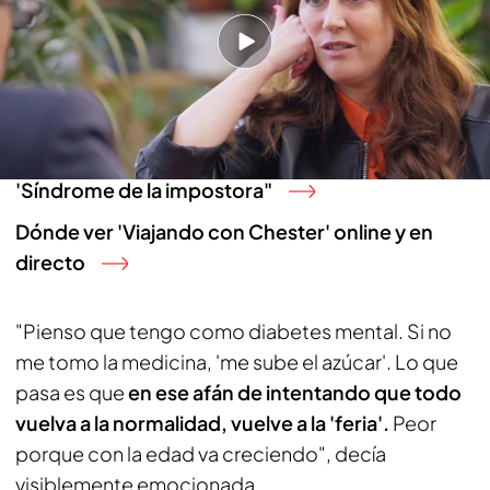
Quién es Mai Meneses: la cantante de OT que
alcanzó el éxito y bajó a los infiernos con Nena
Daconte
Mai Meneses, la vorágine de 'Operación Triunfo'
y la 'cara B' de 'Nena Daconte': "Sentía el
'Síndrome de la impostora"
Dónde ver 'Viajando con Chester' online y en
directo
"Pienso que tengo como diabetes mental. Si no
me tomo la medicina, 'me sube el azúcar'. Lo que
pasa es que
en ese afán de intentando que todo
vuelva a la normalidad, vuelve a la 'feria'.
Peor
porque con la edad va creciendo", decía
visiblemente emocionada.