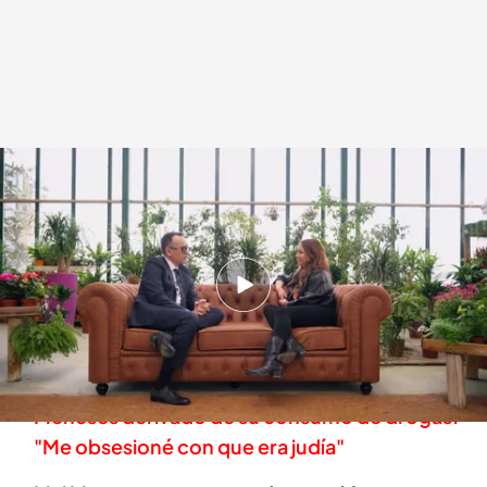
Mai Meneses: "Es más probable que mis hijos tengan un trastorno bipolar"
Viajando con Chester
18 ENE 2023 - 00:36h.
La cantante explica en qué punto se encuentra
su salud mental
Depresión psicótica, el diagnóstico Mai
Meneses derivado de su consumo de drogas:
"Me obsesioné con que era judía"