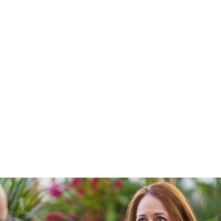
Depresión psicótica, el diagnóstico Mai Meneses derivado de su consumo
de drogas: "Me obsesioné con que era judía"
PUEDE INTERESARTE