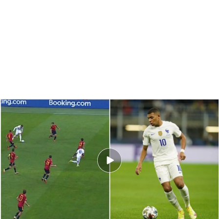
¿Fuera de juego de Mbappé?
PUEDE INTERESARTE
La conversación entre Eric García y el árbitro tras
el gol en fuera de juego de Mbappé: "La tocas
con el taco"
"Tengo que ver el partido pero creo que hemos
jugado de tú a tú a la campeona del Mundo.