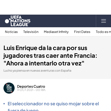
Noticias
Televisión
Mediaset Infinity
First Dates
Todo es m
Luis Enrique da la cara por sus
jugadores tras caer ante Francia:
"Ahora a intentarlo otra vez"
Lucho ya piensa en nuevas aventuras con España
Deportes Cuatro
11 OCT 2021 - 00:16h.
El seleccionador no se quiso mojar sobre el
fuera de juego