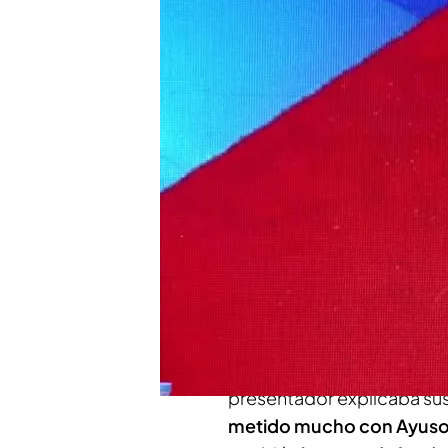
defendiendo ‘TEM’
Risto Mejide, sobre las
merece un aplauso”
El presentador de ‘Tod
palabras de Ayuso: "Cuan
que valga”
Compartir
Risto Mejide
comenzaba
‘
días había pasado algo qu
presentador explicaba sus
metido mucho con Ayus