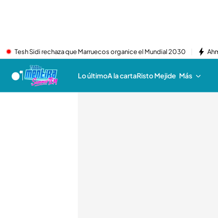
Tesh Sidi rechaza que Marruecos organice el Mundial 2030
Ahm
Lo último
A la carta
Risto Mejide
Más