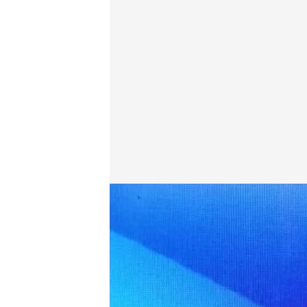
Risto Mejide, en 'Todo es mentira'
Todo es mentira
08 FEB 2021 - 16:29h.
La presidenta de la Co
nacionalización y liber