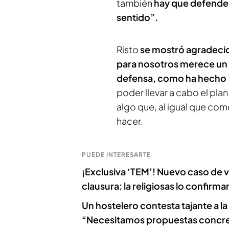
también
hay que defender
sentido”.
Risto
se mostró agradeci
para nosotros merece un
defensa, como ha hecho ‘T
poder llevar a cabo el pl
algo que, al igual que co
hacer.
PUEDE INTERESARTE
¡Exclusiva ‘TEM’! Nuevo caso de 
clausura: la religiosas lo confirma
Un hostelero contesta tajante a la
“Necesitamos propuestas concr