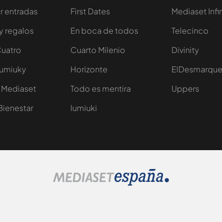
 entradas
First Dates
Mediaset Infi
y regalos
En boca de todos
Telecinco
Cuatro
Cuarto Milenio
Divinity
Iumiuky
Horizonte
ElDesmarqu
 Mediaset
Todo es mentira
Uppers
Bienestar
Iumiuki