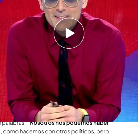
 declaraciones de Ayuso: “Para nosotros
o es mentira’ ha mostrado su emoción por las
do se trata de salvar vidas, no hay política
Todo es mentira’
asegurando que en los últimos
e “a nosotros nos ha hecho parar máquinas”. El
 palabras:
“Nosotros nos podemos haber
o
, como hacemos con otros políticos, pero