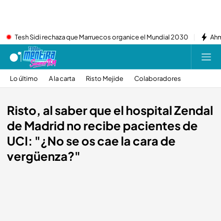
Tesh Sidi rechaza que Marruecos organice el Mundial 2030
Ahm
Lo último
A la carta
Risto Mejide
Colaboradores
Risto, al saber que el hospital Zendal
de Madrid no recibe pacientes de
UCI: "¿No se os cae la cara de
vergüenza?"