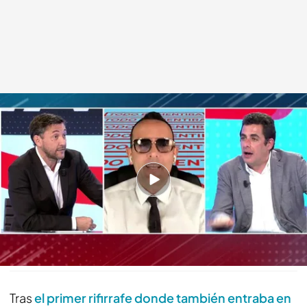
Risto Mejide, entre javier Ruiz y Antonio Naranjo
cuatro.com
08 ABR 2020 - 17:34h.
Javier Ruiz, a Antonio Naranjo: "Yo a ti no te
estoy faltando al respeto"
Compartir
Tras
el primer rifirrafe donde también entraba en