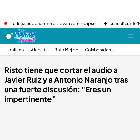
Los lugares donde mejor se va a ver el eclipse
Una soltera de '
Lo último
A la carta
Risto Mejide
Colaboradores
Risto tiene que cortar el audio a
Javier Ruiz y a Antonio Naranjo tras
una fuerte discusión: "Eres un
impertinente”