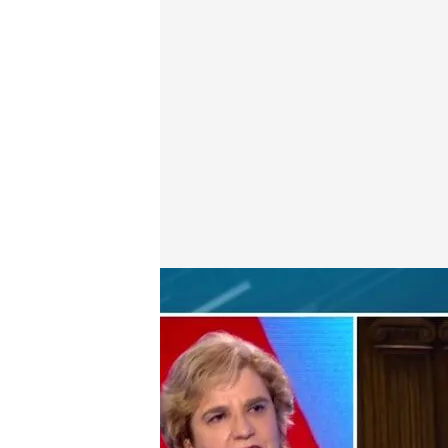
Pilar Rahola y Antonio Naranjo, en Todo es mentira
cuatro.com
08 JUN 2021 - 17:59h.
Antonio Naranjo, a los i
nacionalismo es un neg