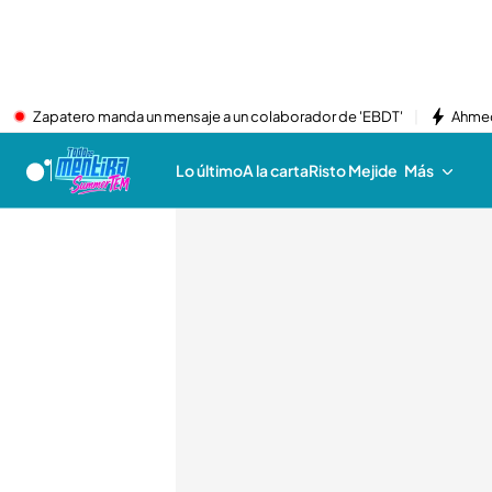
Zapatero manda un mensaje a un colaborador de 'EBDT'
Ahmed
Lo último
A la carta
Risto Mejide
Más