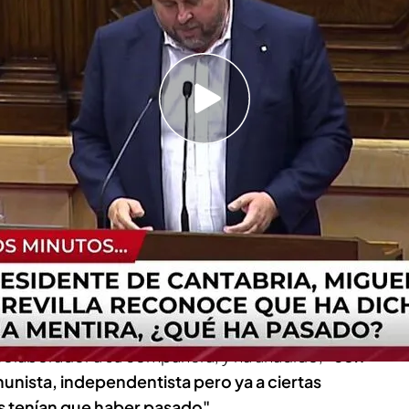
s mentira': "Estoy hasta las narices de escuchar
rios"
olución para el conflicto independentista?
l
independentismo
ha hecho que
Pilar Rahola y
zaran un fuerte enfrentamiento en 'Todo es
do su punto de vista en el plató, "me parecéis
l colaborador a su compañera, y ha añadido,
"con
nista, independentista pero ya a ciertas
s tenían que haber pasado"
.