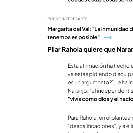
PUEDE INTERESARTE
Margarita del Val: "La inmunidad
tenemos es posible"
Pilar Rahola quiere que Nara
Esta afirmación ha hecho e
ya estás pidiendo disculpa
es un argumento?", le ha 
Naranjo, "el independentis
"vivís como dios y el nac
Para Rahola, en el plante
"descalificaciones", y a e