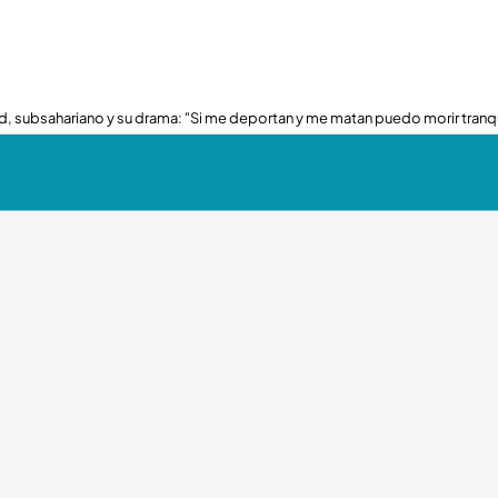
, subsahariano y su drama: "Si me deportan y me matan puedo morir tranq