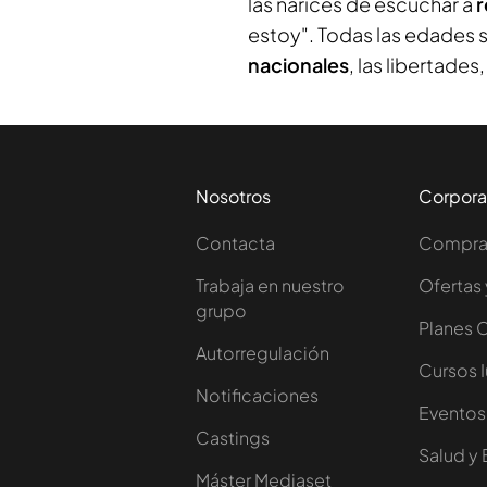
las narices de escuchar a
r
estoy". Todas las edades 
nacionales
, las libertades,
Nosotros
Corpora
Contacta
Comprar
Trabaja en nuestro
Ofertas 
grupo
Planes 
Autorregulación
Cursos 
Notificaciones
Eventos
Castings
Salud y 
Máster Mediaset