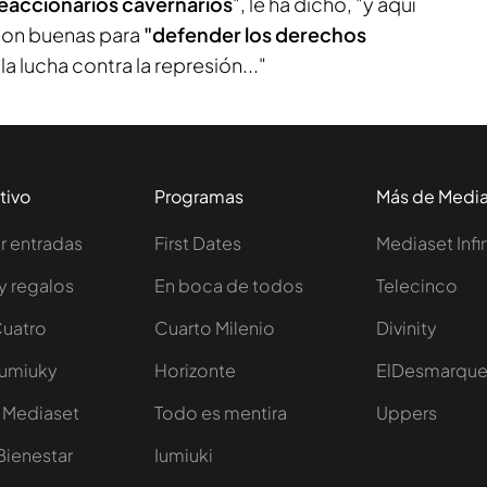
eaccionarios cavernarios
", le ha dicho, "y aquí
son buenas para
"defender los derechos
 la lucha contra la represión..."
tivo
Programas
Más de Medi
 entradas
First Dates
Mediaset Infi
y regalos
En boca de todos
Telecinco
Cuatro
Cuarto Milenio
Divinity
Iumiuky
Horizonte
ElDesmarqu
 Mediaset
Todo es mentira
Uppers
Bienestar
Iumiuki