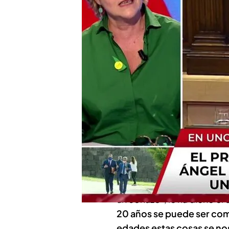
Pilar Rahola, en 'Todo e
a reaccionarios caverna
¿Son los indultos una s
Compartir
El tema de los
indultos
y e
Antonio Naranjo
protagoni
mentira'.
Los dos periodistas han da
un coñazo", le ha dicho e
20 años se puede ser comu
edades estas cosas se no