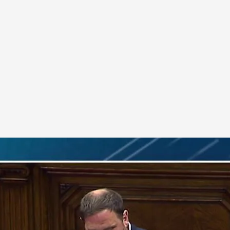
ndependentistas: "Vivís como dios y el
ocio"