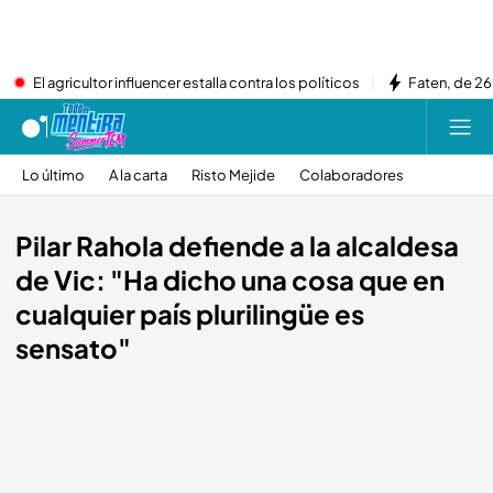
El agricultor influencer estalla contra los políticos
Faten, de 26
Lo último
A la carta
Risto Mejide
Colaboradores
Pilar Rahola defiende a la alcaldesa
de Vic: "Ha dicho una cosa que en
cualquier país plurilingüe es
sensato"