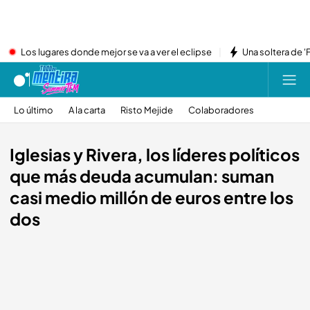
Los lugares donde mejor se va a ver el eclipse
Una soltera de '
Lo último
A la carta
Risto Mejide
Colaboradores
Iglesias y Rivera, los líderes políticos
que más deuda acumulan: suman
casi medio millón de euros entre los
dos