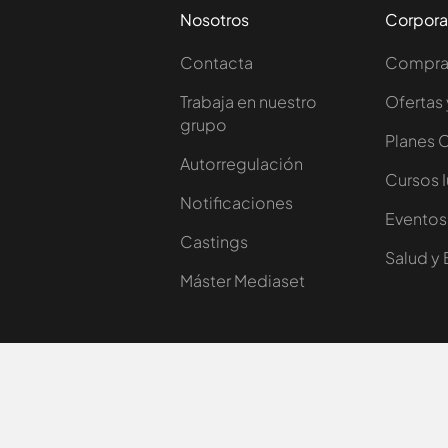
Nosotros
Corpora
Contacta
Comprar
Trabaja en nuestro
Ofertas 
grupo
Planes 
Autorregulación
Cursos 
Notificaciones
Eventos
Castings
Salud y 
Máster Mediaset