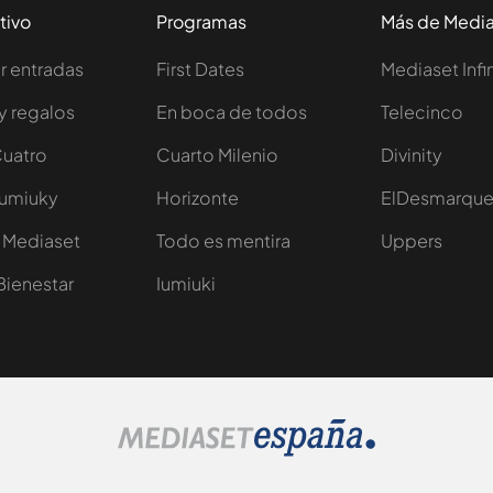
tivo
Programas
Más de Medi
 entradas
First Dates
Mediaset Infi
y regalos
En boca de todos
Telecinco
Cuatro
Cuarto Milenio
Divinity
Iumiuky
Horizonte
ElDesmarqu
 Mediaset
Todo es mentira
Uppers
Bienestar
Iumiuki