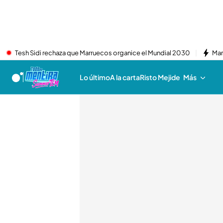
Tesh Sidi rechaza que Marruecos organice el Mundial 2030
Mar
Lo último
A la carta
Risto Mejide
Más