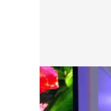
Girauta en 'TEM'
cuatro.com
10 FEB 2020 - 18:01h.
El colaborador ha sido e