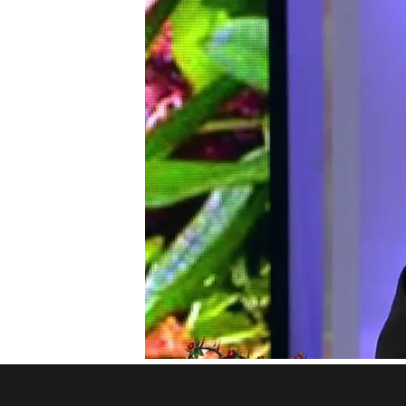
Compartir
Esta semana,
Juan Carlos 
indiscutible de ‘
Los jardi
espectadores
.
Su fuerte discusión con La
audiencia que ha pedido s
El colaborador
recogía la
“Voy a ser sincero, no sabí
audiencia”, aseveraba an