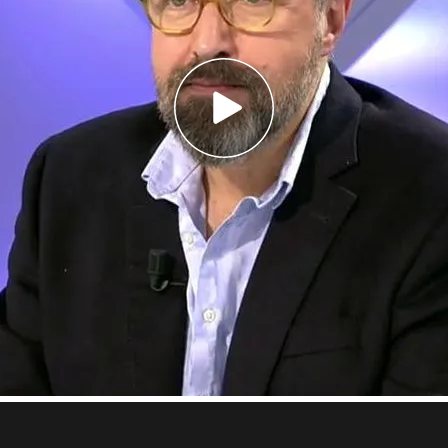
Girauta
se convertía en el protagonista
nes de TEM
’ y recibía duras
críticas de los
ura Borrás no ha sentado nada bien a la
u salida del programa.
s críticas enfrentándose a los espectadores
.
a que teníamos tantos gili*** entre nuestra
te el asombro de sus compañeros.