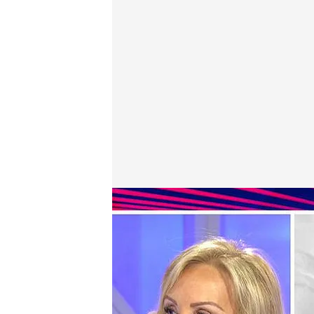
Carmen Lomana en el plató de 'Todo es mentira'
cuatro.com
27 JUN 2019 - 16:21h.
Las diferencias entre el
de Borbón