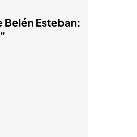
e Belén Esteban:
n”