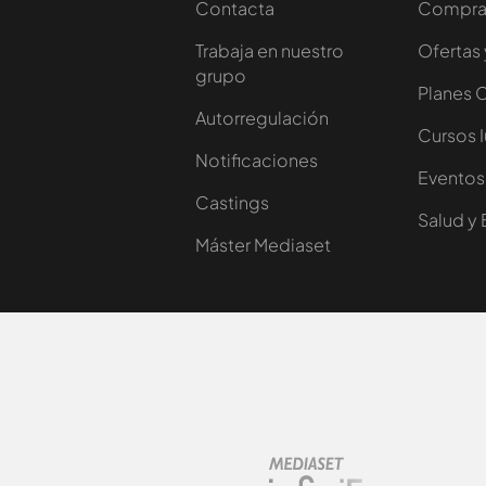
Contacta
Comprar
Trabaja en nuestro
Ofertas 
grupo
Planes 
Autorregulación
Cursos 
Notificaciones
Eventos
Castings
Salud y 
Máster Mediaset