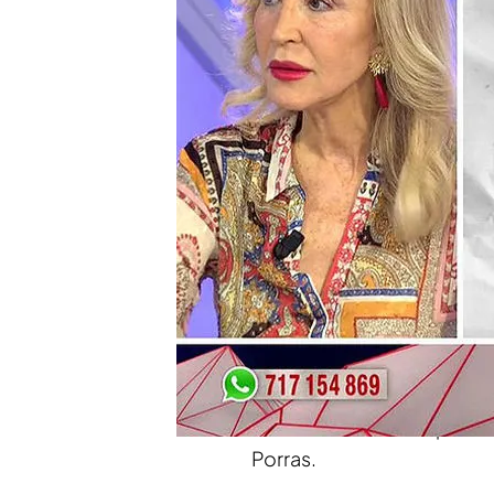
Compartir
En ‘Todo es mentira’ no h
Informalia
que asegura qu
ejemplar de la
revista ¡Hol
Belén Esteban
, pero a
Ca
La experta en protocolo h
a analizar la actualidad y
de corazón de ‘El Economi
así, pero sí tiene clarísimo
exacta
del vestido que lu
Porras.