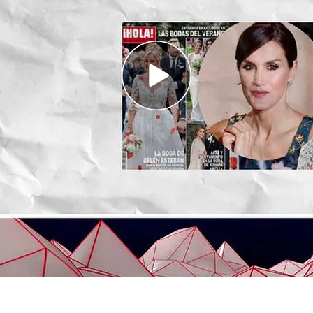
emos podido probar ni desmentir la
noticia de
e la
Reina Letizia
pidió que le adelantaran un
a!
porque se moría de ganas de ver el vestido de
rmen Loman
a le chirría mucho esa información.
a visitado el plató del programa para ayudarnos
 ha puesto en duda esta información de la sección
sta’. Carmen duda de que Letizia pidiera algo
 que el
vestido de novia
de Belén es una
copia
ció
Olivia de Borbón
el día de su boda con Julián