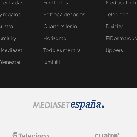
 entradas
First Dates
Mediaset Infi
y regalos
En boca de todos
Telecinco
Cuatro
Cuarto Milenio
Divinity
Iumiuky
Horizonte
ElDesmarqu
 Mediaset
Todo es mentira
Uppers
Bienestar
Iumiuki