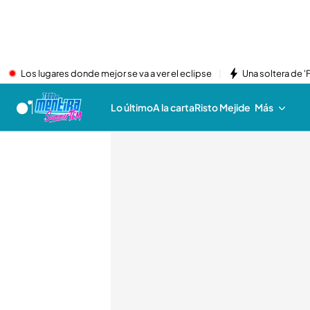
Los lugares donde mejor se va a ver el eclipse
Una soltera de '
Lo último
A la carta
Risto Mejide
Más