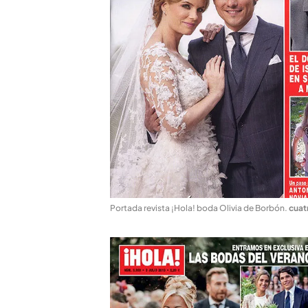
Portada revista ¡Hola! boda Olivia de Borbón
.
cuat