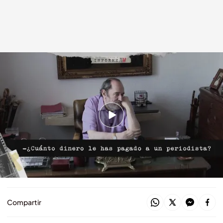
Emilio Rodríguez Menéndez durante el documental
cuatro.com
02 SEP 2019 - 17:35h.
El cuarto poder vuelve a poner en juego la
salud del periodismo en España
La segunda parte del 'Informe TEM' dejará
boquiabiertos a los españoles
Compartir