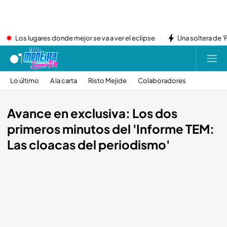
Los lugares donde mejor se va a ver el eclipse
Una soltera de '
Lo último
A la carta
Risto Mejide
Colaboradores
Avance en exclusiva: Los dos
primeros minutos del 'Informe TEM:
Las cloacas del periodismo'