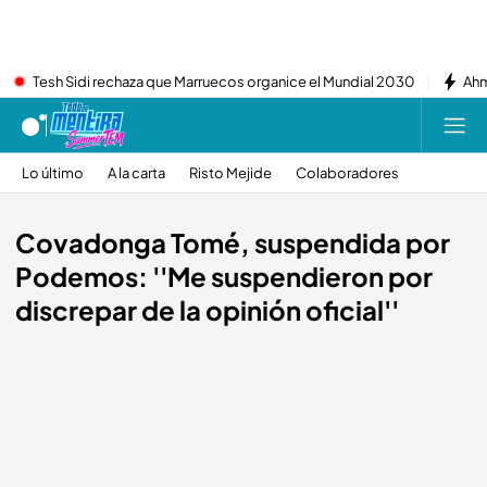
Tesh Sidi rechaza que Marruecos organice el Mundial 2030
Ahm
Lo último
A la carta
Risto Mejide
Colaboradores
Covadonga Tomé, suspendida por
Podemos: ''Me suspendieron por
discrepar de la opinión oficial''