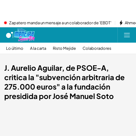
Zapatero manda un mensaje a un colaborador de 'EBDT'
Ahmed
Lo último
A la carta
Risto Mejide
Colaboradores
J. Aurelio Aguilar, de PSOE-A,
critica la "subvención arbitraria de
275.000 euros" a la fundación
presidida por José Manuel Soto