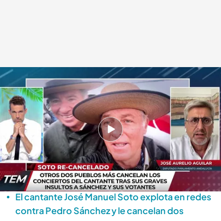
J. Aurelio Aguilar, de PSOE-A, critica la "subvención arbitraria de 275.000
euros" a la fundación presidida por José Manuel Soto
cuatro.com
23 AGO 2023 - 18:31h.
Ver todos los programas de 'Todo es mentira'
José Manuel Soto tras insultar a Sánchez: El de
Utrera puede ser mi último concierto
El cantante José Manuel Soto explota en redes
contra Pedro Sánchez y le cancelan dos