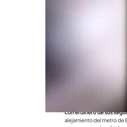
"Cuando robo pago las m
palancuela', que acumu
Compartir
Día a día estamos acostum
personas que detallan su 
comen, personas que hacen
moda vista en la red socia
red, se puede ver como en
Palancuela',
graba vídeos
robando e incluso ha aseg
con el dinero de sus segu
alejamiento del metro de Ba