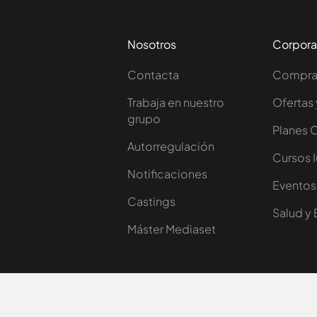
Nosotros
Corpora
Contacta
Comprar
Trabaja en nuestro
Ofertas 
grupo
Planes 
Autorregulación
Cursos 
Notificaciones
Eventos
Castings
Salud y 
Máster Mediaset