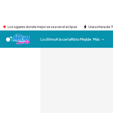
Los lugares donde mejor se va a ver el eclipse
Una soltera de '
Lo último
A la carta
Risto Mejide
Más