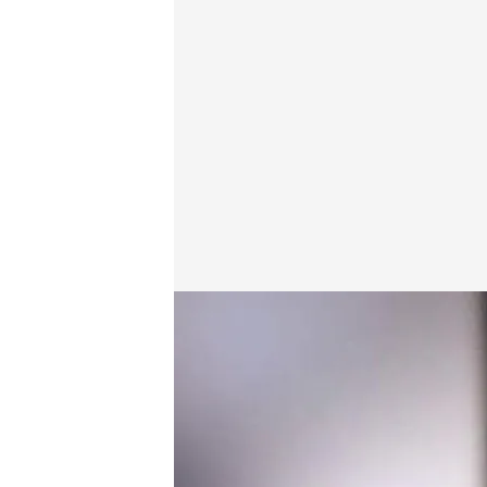
En la imagen se puede ver cómo comenten los deli
cuatro.com
08 AGO 2023 - 18:35h.
Una tendencia preocupan
seguidores para que ro