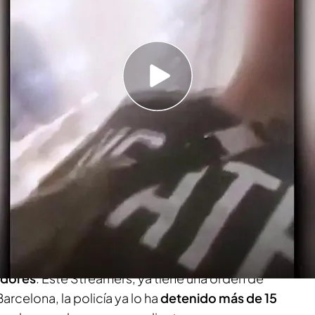
ultas con el dinero de los fans” declaraba 'el
la 15 detenciones
brados a ver de todo por redes sociales,
vida personal, personas que muestran lo que
 azañas para sus seguidores... Pero la última
l 'Twitch' nos ha dejado boquiabiertos. En esta
 cuentas como la que tiene Pol Sánchez, 'El
 para sus seguidores cometiendo delitos
,
urado para 'El Confidencial' que
paga las multas
idores
. Este Streamers, ya tiene una orden de
rcelona, la policía ya lo ha
detenido más de 15