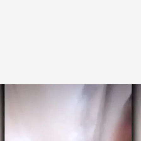
tos
te: los usuarios de 'Twitch' pagan a sus
ben en tiendas o se marchen sin pagar