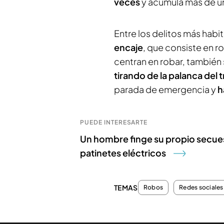
veces
y acumula más de u
Entre los delitos más hab
encaje
, que consiste en ro
centran en robar, también
tirando de la palanca del
parada de emergencia y
h
PUEDE INTERESARTE
Un hombre finge su propio secuest
patinetes eléctricos
TEMAS
Robos
Redes sociales