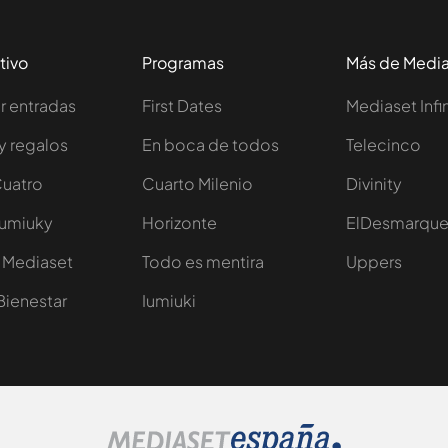
tivo
Programas
Más de Medi
 entradas
First Dates
Mediaset Infi
y regalos
En boca de todos
Telecinco
Cuatro
Cuarto Milenio
Divinity
Iumiuky
Horizonte
ElDesmarqu
 Mediaset
Todo es mentira
Uppers
Bienestar
Iumiuki