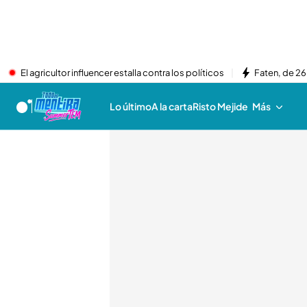
El agricultor influencer estalla contra los políticos
Faten, de 26
Lo último
A la carta
Risto Mejide
Más