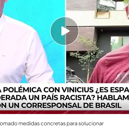
a Vinicius, 'Todo es mentira' se pone en contacto
ño Bruno Bimbi para conocer cómo se está
s:
gantesca. Hoy el tema está en las tapas de los
gunos casos como noticia principal. Hubo una
nistro de derechos humanos al presidente de
 le cuestiona que ante una acción de la
s haya sido apuntar a la víctima", explica.
 tomado medidas concretas para solucionar