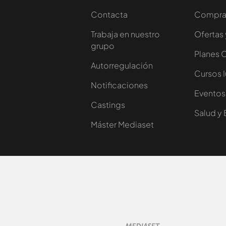
Contacta
Comprar
Trabaja en nuestro
Ofertas 
grupo
Planes 
Autorregulación
Cursos 
Notificaciones
Eventos
Castings
Salud y 
Máster Mediaset