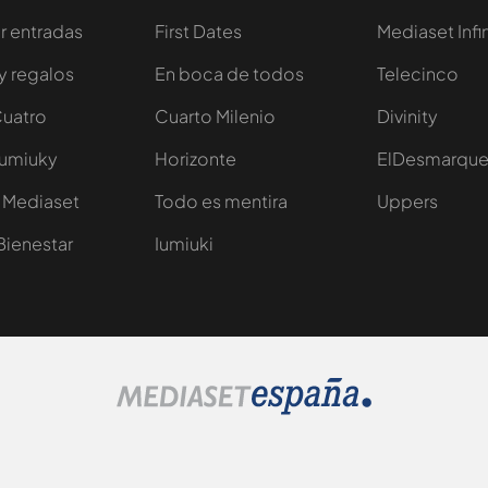
 entradas
First Dates
Mediaset Infi
y regalos
En boca de todos
Telecinco
Cuatro
Cuarto Milenio
Divinity
Iumiuky
Horizonte
ElDesmarqu
 Mediaset
Todo es mentira
Uppers
Bienestar
Iumiuki