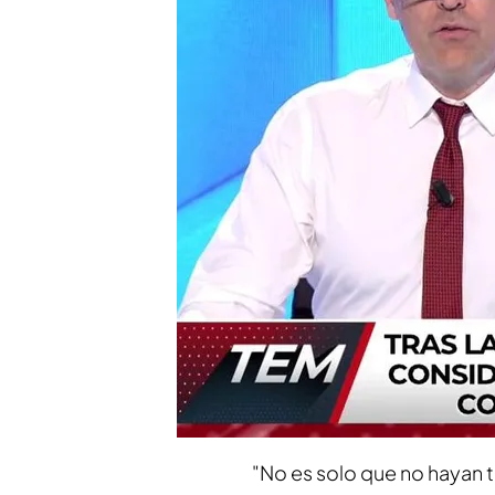
Compartir
Tras los insultos racistas 
con el periodista brasile
viviendo la noticia en el paí
"La repercusión ha sido gi
principales diarios, en al
respuesta muy dura del mi
LaLiga Javier Tebas, al que
gravedad, la acción de Teba
"No es solo que no hayan