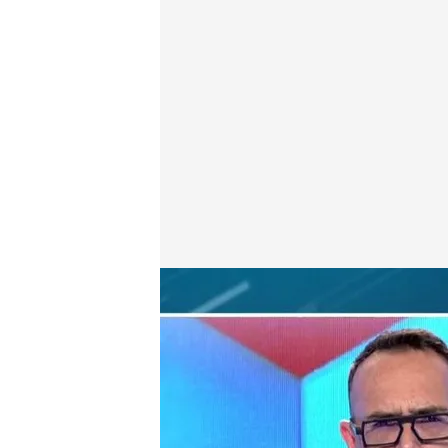
Bruno Bimbi
Todo es mentira
22 MAY 2023 - 16:48h.
Así han sentado en Brasi
LaLiga