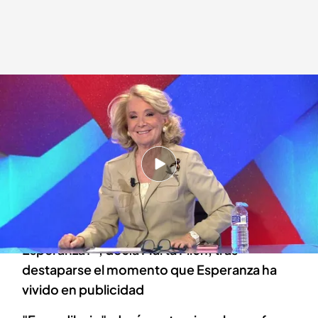
Esperanza Aguirre
Todo es mentira
17 ABR 2023 - 16:53h.
Risto Mejide: "Aquí ya sabéis que incluso en las
pausas publicitarias no cesa el lio en este plató"
“¿Pensabas que iba a ser un secreto,
Esperanza?”, decía Marta Flich, tras
destaparse el momento que Esperanza ha
vivido en publicidad