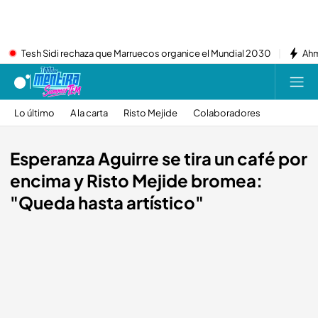
Tesh Sidi rechaza que Marruecos organice el Mundial 2030
Ahm
Lo último
A la carta
Risto Mejide
Colaboradores
Esperanza Aguirre se tira un café por
encima y Risto Mejide bromea:
"Queda hasta artístico"