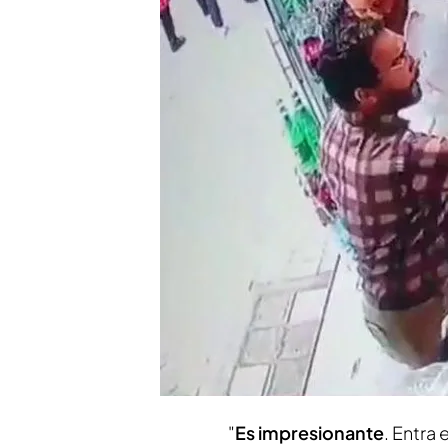
"A las detenidas les esp
"Al atacante como much
tenido antecedentes p
Compartir
En irán
dos mujeres han sid
Además, fueron atacadas p
ante la atónita mirada del 
contacto con
Ryma Shir
detalles sobre lo sucedid
"
Es impresionante
. Entra 