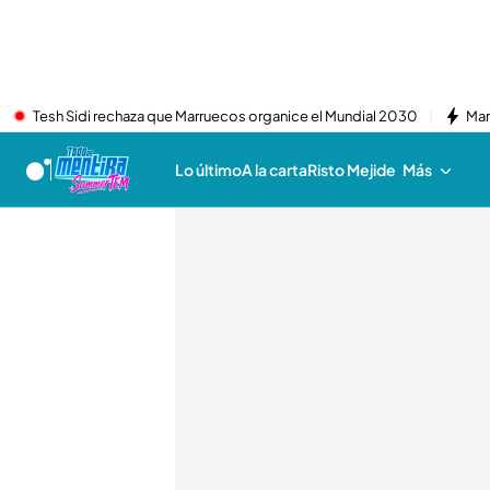
Tesh Sidi rechaza que Marruecos organice el Mundial 2030
Mar
Lo último
A la carta
Risto Mejide
Más