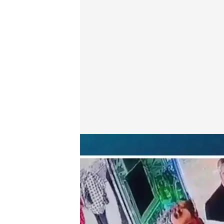
Ryma Shirmohammadi
Todo es mentira
03 ABR 2023 - 19:14h.
El programa se pone en 
Shirmohammadi