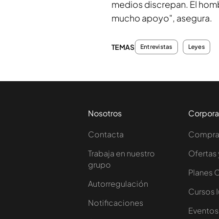
medios discrepan. El homb
mucho apoyo", asegura.
TEMAS
Entrevistas
Leyes
Nosotros
Corpora
Contacta
Comprar
Trabaja en nuestro
Ofertas 
grupo
Planes 
Autorregulación
Cursos 
Notificaciones
Eventos