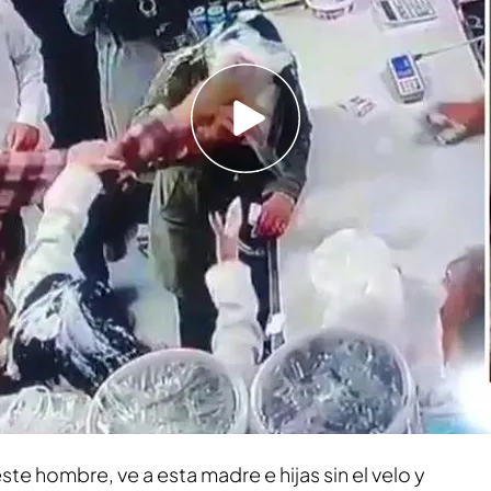
era latigazos y cárcel", asegura
o le espera una sentencia de doce meses si ha
enales"
o detenidas por no llevar el velo islámico.
or un hombre que les lanzó yogur a la cabeza
resto de clientes. 'Todo es mentira' se pone en
mohammadi
, activista iraní para conocer más
o.
este hombre, ve a esta madre e hijas sin el velo y