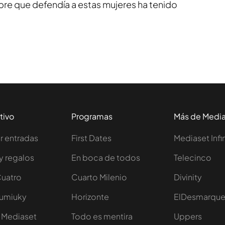
re que defendía a estas mujeres ha tenido
tivo
Programas
Más de Medi
 entradas
First Dates
Mediaset Infi
y regalos
En boca de todos
Telecinco
Cuatro
Cuarto Milenio
Divinity
Iumiuky
Horizonte
ElDesmarqu
 Mediaset
Todo es mentira
Uppers