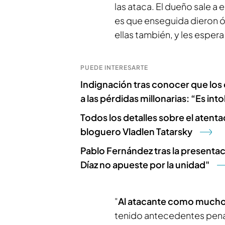
las ataca. El dueño sale a 
es que enseguida dieron ó
ellas también, y les espera
PUEDE INTERESARTE
Indignación tras conocer que los
a las pérdidas millonarias: “Es int
Todos los detalles sobre el atent
bloguero Vladlen Tatarsky
Pablo Fernández tras la present
Díaz no apueste por la unidad"
"
Al atacante como mucho 
tenido antecedentes penal