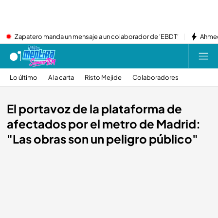
Zapatero manda un mensaje a un colaborador de 'EBDT'
Ahmed
Lo último
A la carta
Risto Mejide
Colaboradores
El portavoz de la plataforma de
afectados por el metro de Madrid:
"Las obras son un peligro público"