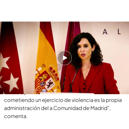
La respuesta de Ayuso, sobre los vecinos afectados en San Fernando
PUEDE INTERESARTE
'TEM' pregunta a Ayuso sobre los vecinos
afectados de San Fernando de Henares: La
respuesta de la Presidenta
"Estamos acostumbrados a recibir
todo tipo de
insultos por la Comunidad de Madrid
. Quien está
cometiendo un ejercicio de violencia es la propia
administración del a Comunidad de Madrid",
comenta.