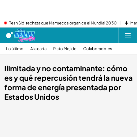
Tesh Sidi rechaza que Marruecos organice el Mundial 2030
Mar
Lo último
A la carta
Risto Mejide
Colaboradores
Ilimitada y no contaminante: cómo
es y qué repercusión tendrá la nueva
forma de energía presentada por
Estados Unidos