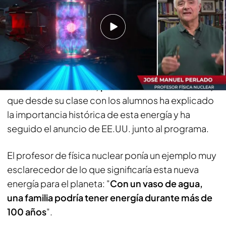
María Oneto, reportera de 'TEM', atrapada en el
aeropuerto de Londres tras una gran nevada:
"Hemos dormido en el suelo"
‘Todo es mentira’ ha conectado
en directo con
José Manuel Perlado, profesor de física nuclear,
que desde su clase con los alumnos ha explicado
la importancia histórica de esta energía y ha
seguido el anuncio de EE.UU. junto al programa.
El profesor de física nuclear ponía un ejemplo muy
esclarecedor de lo que significaría esta nueva
energía para el planeta: "
Con un vaso de agua,
una familia podría tener energía durante más de
100 años
".