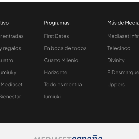
tivo
Programas
Más de Medi
 entradas
First Dates
Mediaset Infi
y regalos
En boca de todos
Telecinco
Cuatro
Cuarto Milenio
Divinity
Iumiuky
Horizonte
ElDesmarqu
 Mediaset
Todo es mentira
Uppers
Bienestar
Iumiuki