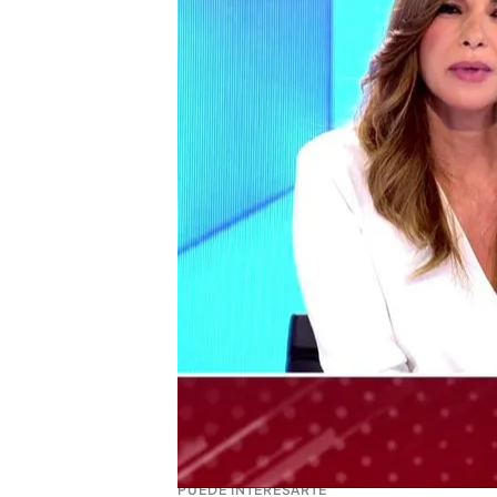
Compartir
La Comunidad de Madrid 
desplazar a los sanitarios
.
generado diferentes opini
de la Comunidad de Madrid
mentira' y explica por qué
"Si un trabajador está en 
desplace
, hay que transpo
tengan que trasladarse, pe
PUEDE INTERESARTE