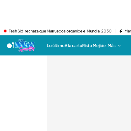
Tesh Sidi rechaza que Marruecos organice el Mundial 2030
Mar
Lo último
A la carta
Risto Mejide
Más