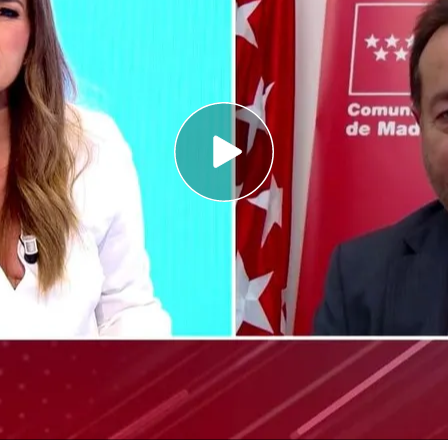
ha contratado vehículos de Uber para
 Esta decisión ha sido muy polémica y ha
ones al respecto. El Viceconsejero de Sanidad
, Fernando Prados, da la cara en 'Todo es
 se ha tomado esta decisión:
un sitio determinado y
necesitamos que se
rtarle. No es habitual que en su jornada laboral
ro a veces es necesario", explica.