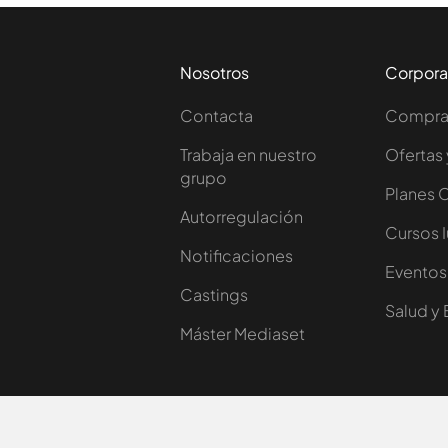
Nosotros
Corpora
Contacta
Comprar
Trabaja en nuestro
Ofertas 
grupo
Planes 
Autorregulación
Cursos 
Notificaciones
Eventos
Castings
Salud y 
Máster Mediaset