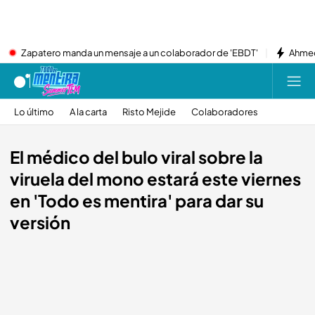
Zapatero manda un mensaje a un colaborador de 'EBDT'
Ahmed
Lo último
A la carta
Risto Mejide
Colaboradores
El médico del bulo viral sobre la
viruela del mono estará este viernes
en 'Todo es mentira' para dar su
versión