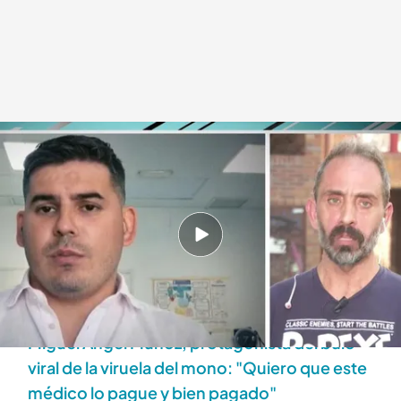
El médico Arturo Henriques hablará con 'Todo es mentira'
Todo es mentira
04 AGO 2022 - 16:36h.
El médico Arturo Henriques alertó a Miguel
Ángel Muñoz en el metro que sus marcas en la
piel eran porque tenía viruela del mono
Miguel Ángel Muñoz, protagonista del bulo
viral de la viruela del mono: "Quiero que este
médico lo pague y bien pagado"