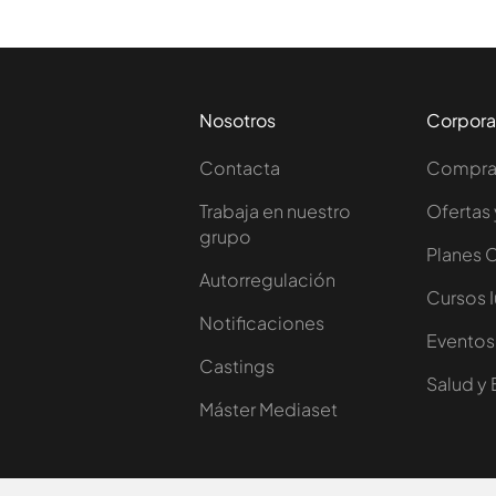
Nosotros
Corpora
Contacta
Comprar
Trabaja en nuestro
Ofertas 
grupo
Planes 
Autorregulación
Cursos 
Notificaciones
Eventos
Castings
Salud y 
Máster Mediaset