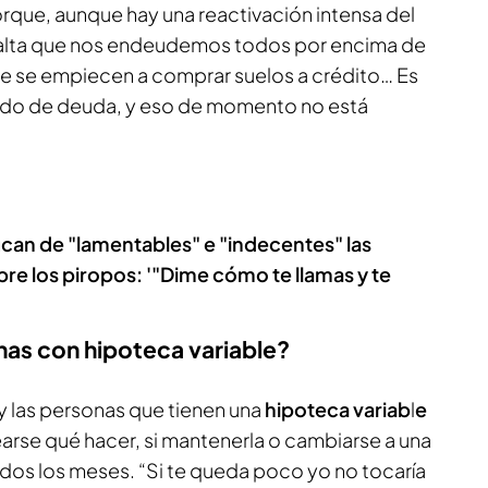
orque, aunque hay una reactivación intensa del
“falta que nos endeudemos todos por encima de
ue se empiecen a comprar suelos a crédito… Es
do de deuda, y eso de momento no está
ifican de "lamentables" e "indecentes" las
bre los piropos: '"Dime cómo te llamas y te
as con hipoteca variable?
 y las personas que tienen una
hipoteca variab
l
e
rse qué hacer, si mantenerla o cambiarse a una
odos los meses. “Si te queda poco yo no tocaría