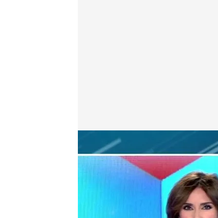
Los españoles se lanzan a comprar viviendas: ¿esta
Todo es mentira
27 MAY 2022 - 17:35h.
En marzo se firmaron 4
mes del año anterior.