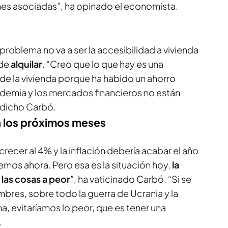
es asociadas”, ha opinado el economista.
problema no va a ser la accesibilidad a vivienda
 de
alquilar
. “Creo que lo que hay es una
de la vivienda porque ha habido un ahorro
demia y los mercados financieros no están
 dicho Carbó.
a los próximos meses
 crecer al 4% y la inflación debería acabar el año
mos ahora. Pero esa es la situación hoy,
la
 las cosas a peor
”, ha vaticinado Carbó. “Si se
bres, sobre todo la guerra de Ucrania y la
na, evitaríamos lo peor, que es tener una
.