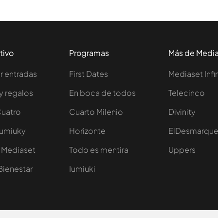
tivo
Programas
Más de Medi
 entradas
First Dates
Mediaset Infi
y regalos
En boca de todos
Telecinco
Cuatro
Cuarto Milenio
Divinity
Iumiuky
Horizonte
ElDesmarqu
 Mediaset
Todo es mentira
Uppers
Bienestar
Iumiuki