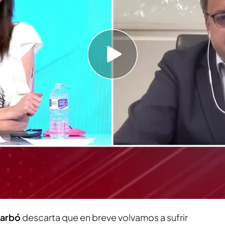
 Carbó descarta que en breve volvamos a
iliaria
l problema no va a ser la accesibilidad a
mprar, sino de alquilar
 comprar viviendas
: en marzo se firmaron
ás que en el mismo mes del año anterior. Es la
sde febrero del 2011. ¿Estamos ante una nueva
Carbó
descarta que en breve volvamos a sufrir