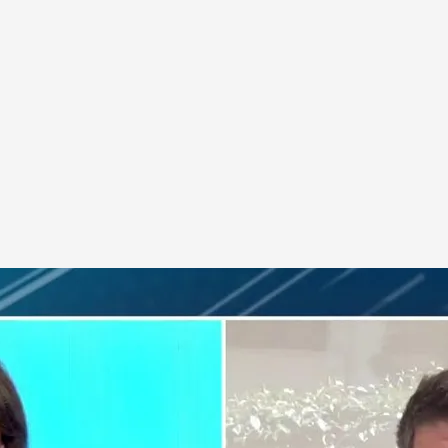
mos ante una nueva burbuja inmobiliaria?
3.378 hipotecas, un 18% más que en el mismo