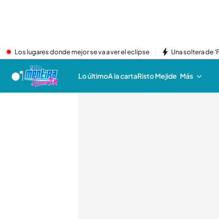
Los lugares donde mejor se va a ver el eclipse
Una soltera de '
Lo último
A la carta
Risto Mejide
Más