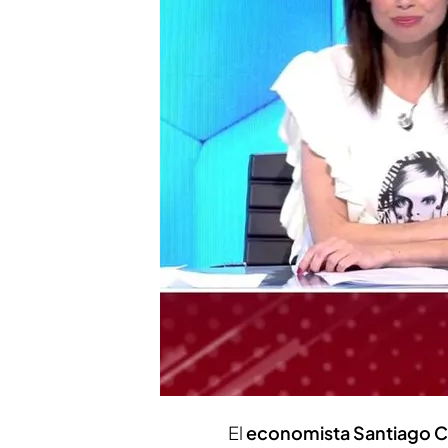
El economista Santiago
sufrir una burbuja inmob
El economista cree que e
vivienda a la hora de co
Compartir
Los
españoles se lanzan a
43.378 hipotecas, un 18% m
cifra mensual más alta de
burbuja inmobiliaria?
El
economista Santiago 