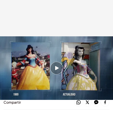
Arrancando La Nave 18 Cuarto Milenio Temporada 21 Arrancando La Nave
18
.
cuatro.com
Cuarto Milenio
18 ENE 2026 - 21:50h.
Disfruta del programa de 'Arrancando la Nave'
del domingo 18 de enero, online y completo
Compartir