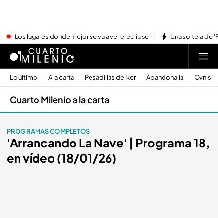
Los lugares donde mejor se va a ver el eclipse
Una soltera de '
Lo último
A la carta
Pesadillas de Iker
Abandonalia
Ovnis
Cuarto Milenio a la carta
PROGRAMAS COMPLETOS
'Arrancando La Nave' | Programa 18,
en vídeo (18/01/26)