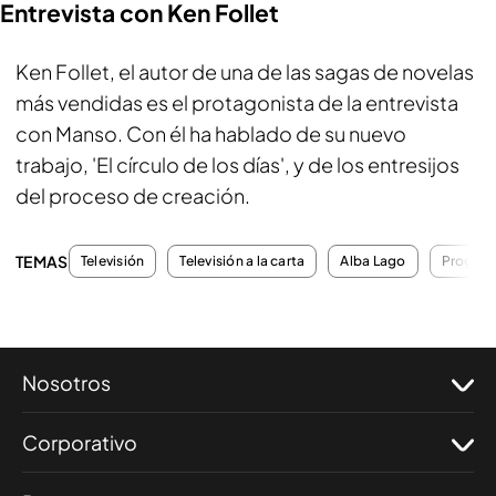
Entrevista con Ken Follet
Ken Follet, el autor de una de las sagas de novelas
más vendidas es el protagonista de la entrevista
con Manso. Con él ha hablado de su nuevo
trabajo, 'El círculo de los días', y de los entresijos
del proceso de creación.
TEMAS
Televisión
Televisión a la carta
Alba Lago
Program
Nosotros
Corporativo