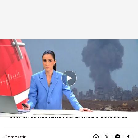
Las noticias, de la mano de Alba Lago
.
Cuatro
Redacción digital Noticias Cuatro
09 OCT 2025 - 15:32h.
¿Estamos a las puertas de un nuevo apagón?
Damos las claves
Ken Follet nos habla de los entresijos para
escribir su nueva novela 'El círculo de los días'
Compartir