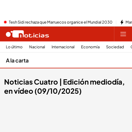
Tesh Sidi rechaza que Marruecos organice el Mundial 2030
Mar
Lo último
Nacional
Internacional
Economía
Sociedad
A la carta
Noticias Cuatro | Edición mediodía,
en vídeo (09/10/2025)